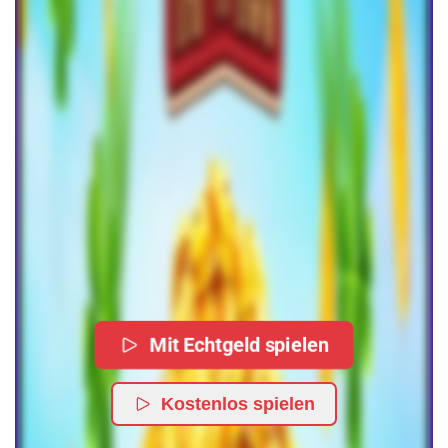
Mit Echtgeld spielen
Kostenlos spielen