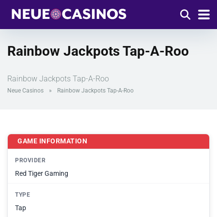
Rainbow Jackpots Tap-A-Roo
Rainbow Jackpots Tap-A-Roo
Neue Casinos
»
Rainbow Jackpots Tap-A-Roo
GAME INFORMATION
PROVIDER
Red Tiger Gaming
TYPE
Tap