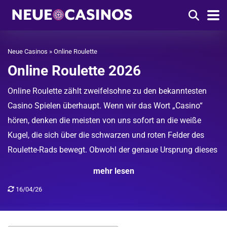
Neue Casinos
»
Online Roulette
Online Roulette 2026
Online Roulette zählt zweifelsohne zu den bekanntesten
Casino Spielen überhaupt. Wenn wir das Wort „Casino“
hören, denken die meisten von uns sofort an die weiße
Kugel, die sich über die schwarzen und roten Felder des
Roulette-Rads bewegt. Obwohl der genaue Ursprung dieses
Spiels im Dunkeln liegt, ist es allgemein anerkannt, dass
mehr lesen
Roulette bereits seit dem 17. Jahrhundert existiert. Es gibt
16/04/26
Hinweise darauf, dass der französische Mathematiker
Blaise Pascal die Idee des rollenden Balls in Form von
Roulette entwickelt hat. Verschiedene Länder, darunter