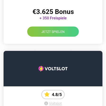
€3.625 Bonus
+ 350 Freispiele
JETZT SPIELEN
4.8/5
Voltslot