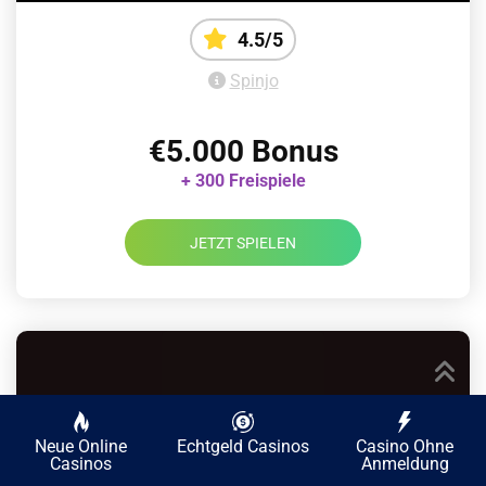
4.5/5
Spinjo
€5.000 Bonus
+ 300 Freispiele
JETZT SPIELEN
Neue Online
Echtgeld Casinos
Casino Ohne
Casinos
Anmeldung