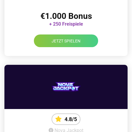
€1.000 Bonus
+ 250 Freispiele
JETZT SPIELEN
4.8/5
Nova Jackpot