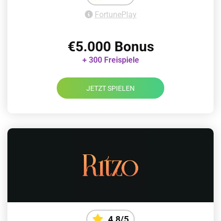
FortunePlay
€5.000 Bonus
+ 300 Freispiele
JETZT SPIELEN
4.8/5