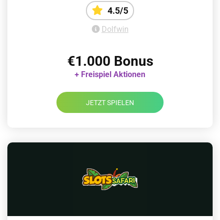
4.5/5
Dolfwin
€1.000 Bonus
+ Freispiel Aktionen
JETZT SPIELEN