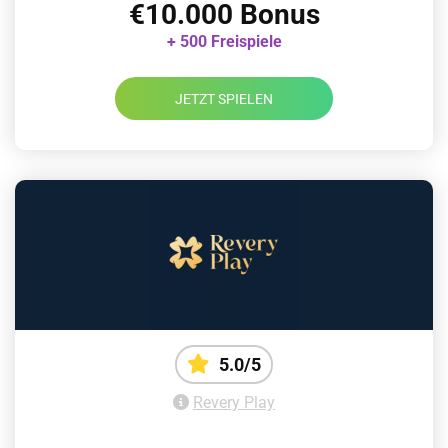
€10.000 Bonus
+ 500 Freispiele
JETZT SPIELEN
5.0/5
Revery Play