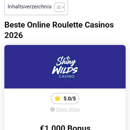
Inhaltsverzeichnis
China und Italien, haben im Laufe der Zeit begonnen, das
Spiel auf ihre eigene Weise zu interpretieren. Im Verlauf der
Beste Online Roulette Casinos
Jahre hat dieses klassische Glücksspiel seinen Weg
sowohl in landbasierte als auch Online Casinos gefunden.
2026
5.0/5
Shiny Wilds
€1.000 Bonus