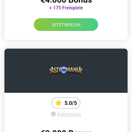
+ 175 Freispiele
JETZT SPIELEN
5.0/5
Astromania