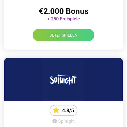
€2.000 Bonus
+ 250 Freispiele
JETZT SPIELEN
4.8/5
Spinight