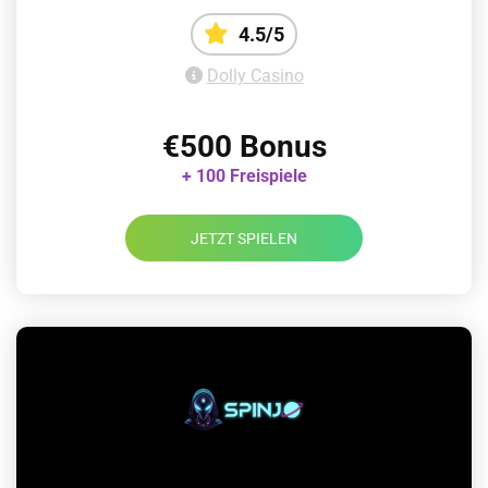
4.5/5
Dolly Casino
€500 Bonus
+ 100 Freispiele
JETZT SPIELEN