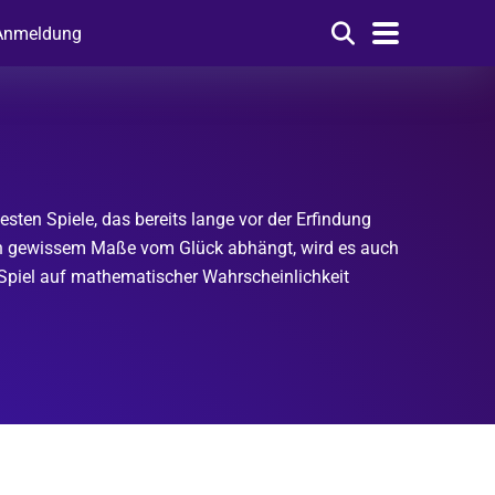
Anmeldung
testen Spiele, das bereits lange vor der Erfindung
 in gewissem Maße vom Glück abhängt, wird es auch
 Spiel auf mathematischer Wahrscheinlichkeit