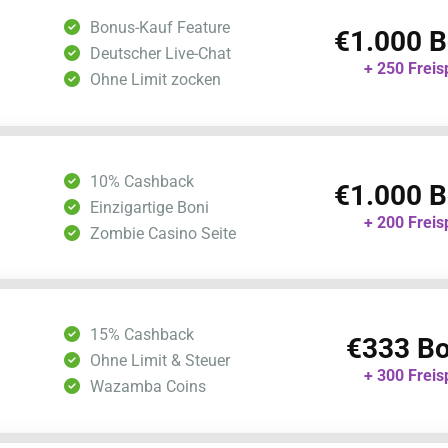
Bonus-Kauf Feature
€1.000 
Deutscher Live-Chat
+ 250 Freis
Ohne Limit zocken
10% Cashback
€1.000 
Einzigartige Boni
+ 200 Freis
Zombie Casino Seite
15% Cashback
€333 B
Ohne Limit & Steuer
+ 300 Freis
Wazamba Coins