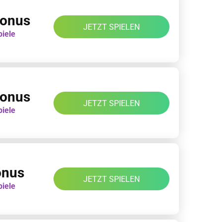
Bonus
JETZT SPIELEN
piele
Bonus
JETZT SPIELEN
piele
onus
JETZT SPIELEN
piele