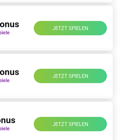
Bonus
JETZT SPIELEN
piele
Bonus
JETZT SPIELEN
piele
onus
JETZT SPIELEN
piele