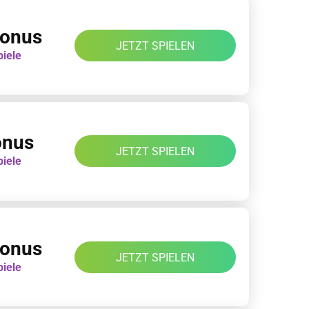
Bonus
JETZT SPIELEN
piele
onus
JETZT SPIELEN
piele
Bonus
JETZT SPIELEN
piele