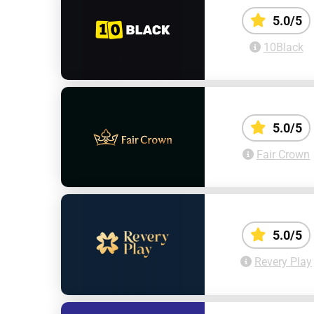
5.0/5
10Black
5.0/5
Fair Crown
5.0/5
Revery Play