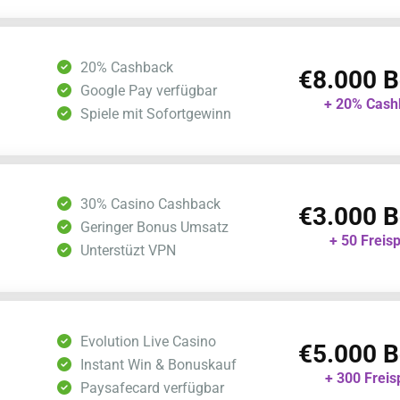
20% Cashback
€8.000 
Google Pay verfügbar
+ 20% Cash
Spiele mit Sofortgewinn
30% Casino Cashback
€3.000 
Geringer Bonus Umsatz
+ 50 Freisp
Unterstüzt VPN
Evolution Live Casino
€5.000 
Instant Win & Bonuskauf
+ 300 Freis
Paysafecard verfügbar