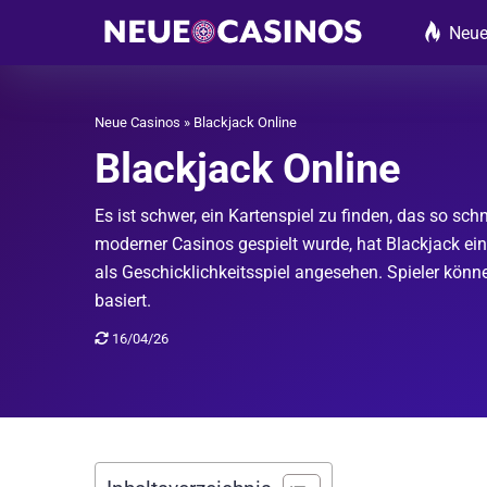
Neue
Neue Casinos
»
Blackjack Online
Blackjack Online
Es ist schwer, ein Kartenspiel zu finden, das so sch
moderner Casinos gespielt wurde, hat Blackjack e
als Geschicklichkeitsspiel angesehen. Spieler könn
basiert.
16/04/26