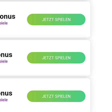
Bonus
JETZT SPIELEN
piele
onus
JETZT SPIELEN
piele
onus
JETZT SPIELEN
piele