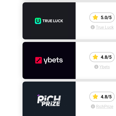
5.0/5
True Luck
4.8/5
Ybets
4.8/5
RichPrize