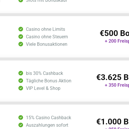
Slots mit Bonuskauf
Casino ohne Limits
€500 B
Casino ohne Steuern
+ 200 Freis
Viele Bonusaktionen
bis 30% Cashback
€3.625 
Tägliche Bonus Aktion
+ 350 Freis
VIP Level & Shop
15% Casino Cashback
€1.000 
Auszahlungen sofort