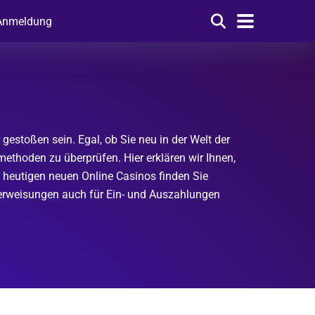
Anmeldung
estoßen sein. Egal, ob Sie neu in der Welt der
methoden zu überprüfen. Hier erklären wir Ihnen,
 heutigen neuen Online Casinos finden Sie
überweisungen auch für Ein- und Auszahlungen