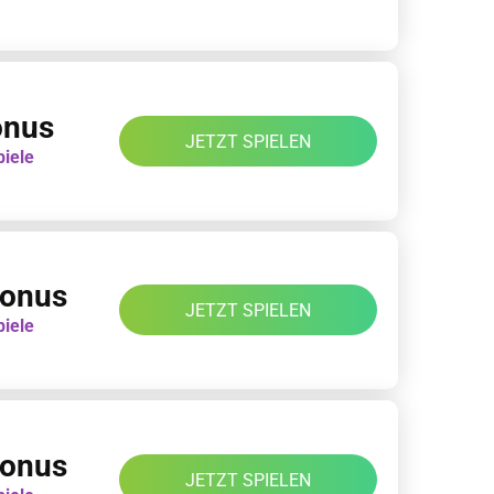
onus
JETZT SPIELEN
piele
Bonus
JETZT SPIELEN
piele
Bonus
JETZT SPIELEN