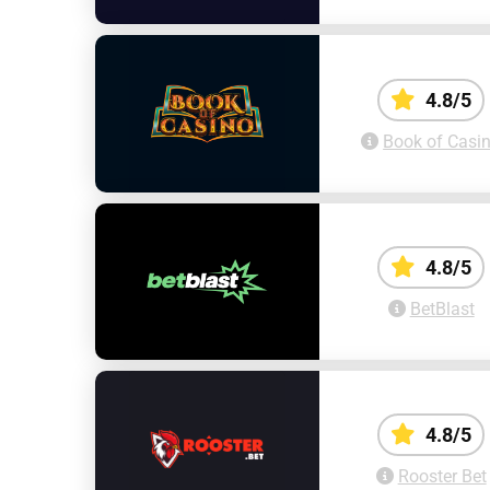
4.8/5
Book of Casi
4.8/5
BetBlast
4.8/5
Rooster Bet