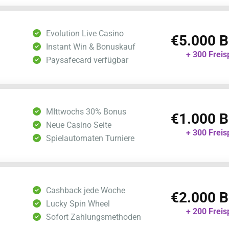
Evolution Live Casino
€5.000 
Instant Win & Bonuskauf
+ 300 Freis
Paysafecard verfügbar
MIttwochs 30% Bonus
€1.000 
Neue Casino Seite
+ 300 Freis
Spielautomaten Turniere
Cashback jede Woche
€2.000 
Lucky Spin Wheel
+ 200 Freis
Sofort Zahlungsmethoden