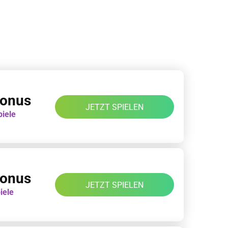
Bonus
JETZT SPIELEN
piele
Bonus
JETZT SPIELEN
iele