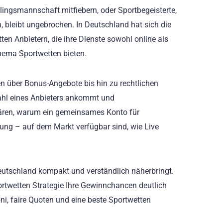
blingsmannschaft mitfiebern, oder Sportbegeisterte,
, bleibt ungebrochen. In Deutschland hat sich die
tten Anbietern, die ihre Dienste sowohl online als
hema Sportwetten bieten.
en über Bonus-Angebote bis hin zu rechtlichen
wahl eines Anbieters ankommt und
klären, warum ein gemeinsames Konto für
lung – auf dem Markt verfügbar sind, wie Live
eutschland kompakt und verständlich näherbringt.
ortwetten Strategie Ihre Gewinnchancen deutlich
oni, faire Quoten und eine beste Sportwetten