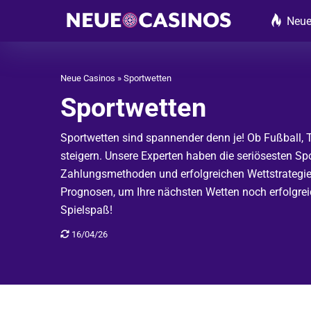
Neue
Neue Casinos
»
Sportwetten
Sportwetten
Sportwetten sind spannender denn je! Ob Fußball, T
steigern. Unsere Experten haben die seriösesten Sp
Zahlungsmethoden und erfolgreichen Wettstrategien
Prognosen, um Ihre nächsten Wetten noch erfolgreich
Spielspaß!
16/04/26