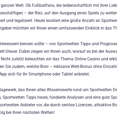
ganzen Welt. Ob Fußballfans, die leidenschaftlich mit ihrer Lie
 beschäftigen – der Reiz, auf den Ausgang eines Spiels zu wetten
ert und legalisiert. Heute existiert eine große Anzahl an Sportwe
atgeber möchten wir Ihnen einen umfassenden Einblick in das T
r Interessent kennen sollte – von Sportwetten Tipps und Prognos
tt-Steuer. Dabei zeigen wir Ihnen auch, worauf es bei der Aus
 Nicht zuletzt beleuchten wir das Thema Online Casino und er
hren Sie zudem, welche Boni – inklusive Wett-Bonus ohne Einzah
pp sich für Ihr Smartphone oder Tablet anbietet.
lagewerk, das Ihnen alles Wissenswerte rund um Sportwetten D
, Sportwetten Tipps heute, fundierte Analysen und eine gute Sp
rtwetten Anbieter vor, die durch seriöse Lizenzen, attraktive B
lg bei Ihren nächsten Wetten!