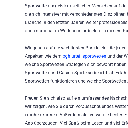
Sportwetten begeistern seit jeher Menschen auf der 
die sich intensiver mit verschiedensten Disziplinen
Branche in den letzten Jahren weiter professionalisi
auch stationär in Wettshops anbieten. In diesem R
Wir gehen auf die wichtigsten Punkte ein, die jede
Aspekten wie dem
bgh urteil sportwetten
und der We
welche Sportwetten Strategien sich bewährt haben.
Sportwetten und Casino Spiele so beliebt ist. Erfa
Sportwetten funktionieren und welche Sportwetten A
Freuen Sie sich also auf ein umfassendes Nachsch
Wir zeigen, wie Sie durch vorausschauendes Wetten
erhöhen können. Außerdem stellen wir die besten Spo
App überzeugen. Viel Spaß beim Lesen und viel Erfo