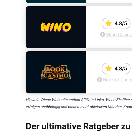
4.8/5
Wino Casin
4.8/5
Book of Casi
Hinweis: Diese Webseite enthält Affiliate-Links. Wenn Sie über
erfolgen unabhängig und basieren auf objektiven Kriterien. Koop
Der ultimative Ratgeber z