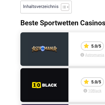
Inhaltsverzeichnis
Beste Sportwetten Casino
5.0/5
Astromania
5.0/5
10Black