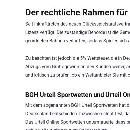
Der rechtliche Rahmen für
Seit Inkrafttreten des neuen Glücksspielstaatsvertr
Lizenz verfügt. Die zuständige Behörde ist die Ge
geordneten Bahnen verlaufen, sodass Spieler sich 
Zu beachten ist jedoch die 5% Wettsteuer, die in 
Abzugs vom Bruttogewinn an den Kunden weiter, and
und kritisch zu prüfen, ob ein Wettanbieter Sie mit
BGH Urteil Sportwetten und Urteil O
Mit dem sogenannten BGH Urteil Sportwetten hat de
Deutschland entschieden. Inzwischen steht fest, da
Das Urteil Online Sportwetten untermauerte, dass p