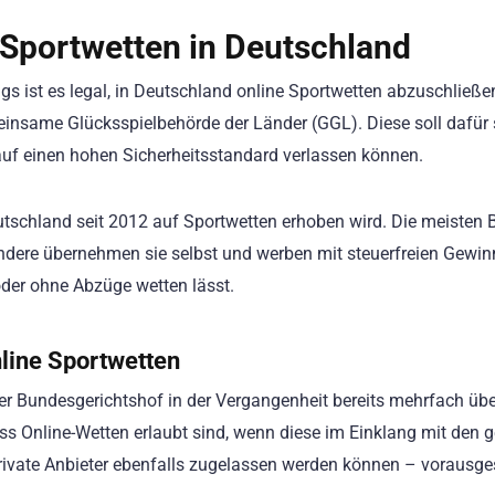
 Sportwetten in Deutschland
ags ist es legal, in Deutschland online Sportwetten abzuschließen
meinsame Glücksspielbehörde der Länder (GGL). Diese soll dafür
auf einen hohen Sicherheitsstandard verlassen können.
Deutschland seit 2012 auf Sportwetten erhoben wird. Die meiste
ere übernehmen sie selbst und werben mit steuerfreien Gewinn
 oder ohne Abzüge wetten lässt.
nline Sportwetten
r Bundesgerichtshof in der Vergangenheit bereits mehrfach über
ss Online-Wetten erlaubt sind, wenn diese im Einklang mit den 
rivate Anbieter ebenfalls zugelassen werden können – vorausges