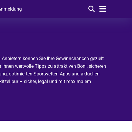
Anmeldung
en Anbietern können Sie Ihre Gewinnchancen gezielt
Ihnen wertvolle Tipps zu attraktiven Boni, sicheren
ung, optimierten Sportwetten Apps und aktuellen
kitzel pur – sicher, legal und mit maximalem