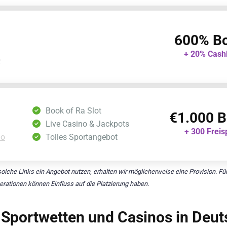
600% B
+ 20% Cash
o
Book of Ra Slot
€1.000 
Live Casino & Jackpots
+ 300 Freis
no
Tolles Sportangebot
 solche Links ein Angebot nutzen, erhalten wir möglicherweise eine Provision. 
erationen können Einfluss auf die Platzierung haben.
u Sportwetten und Casinos in Deu