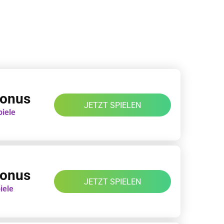
Bonus
JETZT SPIELEN
piele
Bonus
JETZT SPIELEN
iele