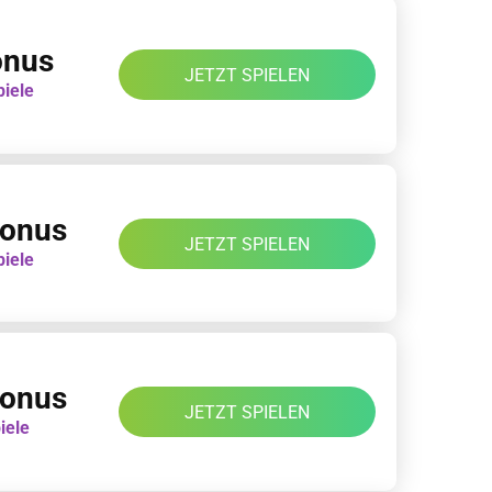
onus
JETZT SPIELEN
piele
Bonus
JETZT SPIELEN
piele
Bonus
JETZT SPIELEN
iele