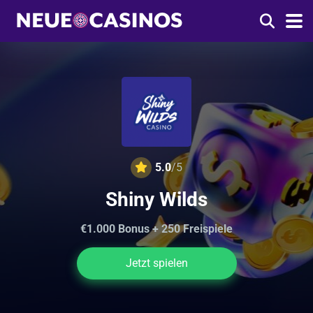
5.0
/5
Shiny Wilds
€1.000 Bonus + 250 Freispiele
Jetzt spielen