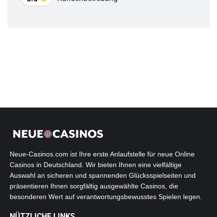
Neue-Casinos.com ist Ihre erste Anlaufstelle für neue Online
Casinos in Deutschland. Wir bieten Ihnen eine vielfältige
Auswahl an sicheren und spannenden Glücksspielseiten und
präsentieren Ihnen sorgfältig ausgewählte Casinos, die
besonderen Wert auf verantwortungsbewusstes Spielen legen.
NÜTZLICHE LINKS