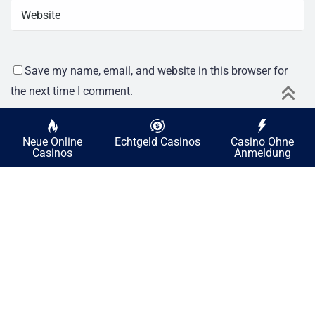
Save my name, email, and website in this browser for
the next time I comment.
Neue Online
Echtgeld Casinos
Casino Ohne
Casinos
Anmeldung
Beliebte Casinos
Kingdom Casino