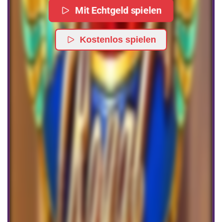
Mit Echtgeld spielen
Kostenlos spielen