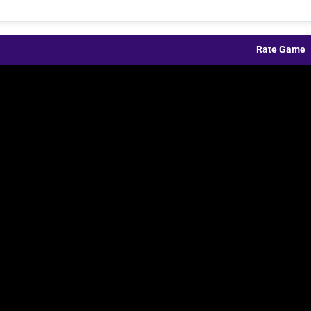
Rate Game