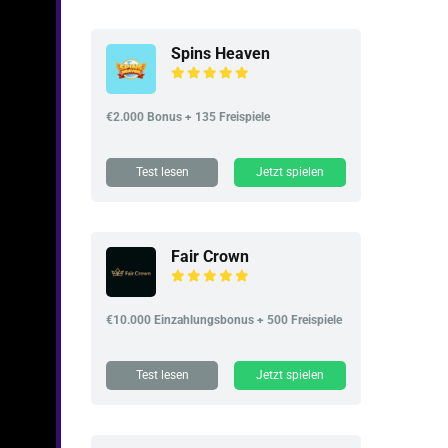
Spins Heaven
€2.000 Bonus + 135 Freispiele
Test lesen
Jetzt spielen
Fair Crown
€10.000 Einzahlungsbonus + 500 Freispiele
Test lesen
Jetzt spielen