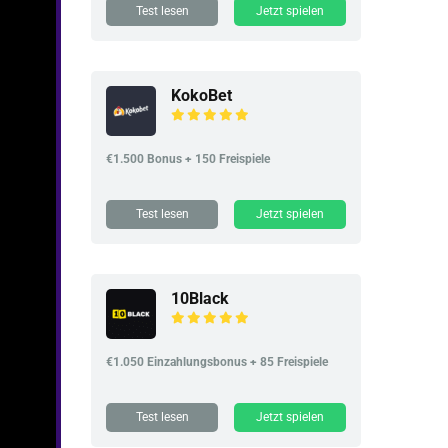
Test lesen
Jetzt spielen
KokoBet
€1.500 Bonus + 150 Freispiele
Test lesen
Jetzt spielen
10Black
€1.050 Einzahlungsbonus + 85 Freispiele
Test lesen
Jetzt spielen