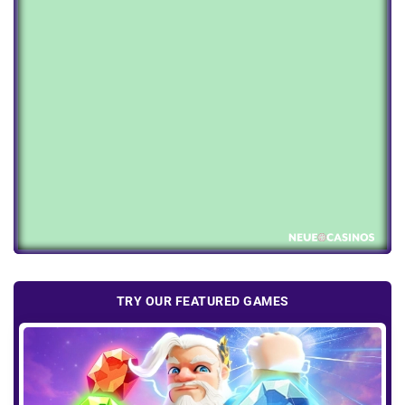
TRY OUR FEATURED GAMES