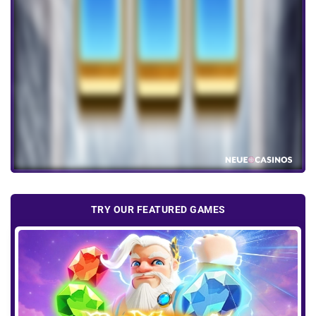
TRY OUR FEATURED GAMES