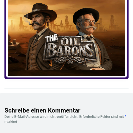
Schreibe einen Kommentar
Deine E-Mail-Adresse wird nicht veröffentlicht.
Erforderliche Felder sind mit
*
markiert