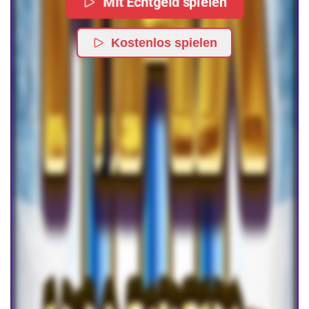
Mit Echtgeld spielen
Kostenlos spielen