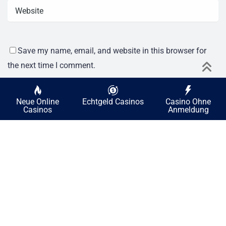
Save my name, email, and website in this browser for
the next time I comment.
Neue Online
Echtgeld Casinos
Casino Ohne
Casinos
Anmeldung
Beliebte Casinos
Starzino