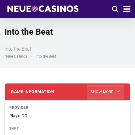
Into the Beat
Into the Beat
Neue Casinos
»
Into the Beat
GAME INFORMATION
SHOW MORE
PROVIDER
Play'n GO
TYPE