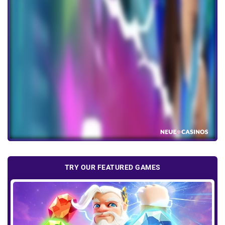
TRY OUR FEATURED GAMES