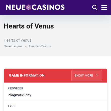
Hearts of Venus
Hearts of Venus
Neue Casinos
»
Hearts of Venus
GAME INFORMATION
SHOW MORE
PROVIDER
Pragmatic Play
TYPE