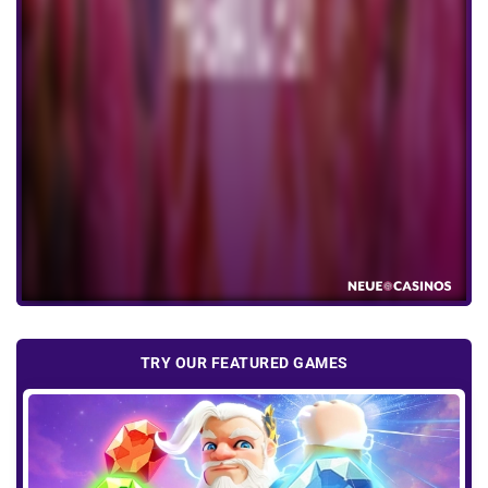
TRY OUR FEATURED GAMES