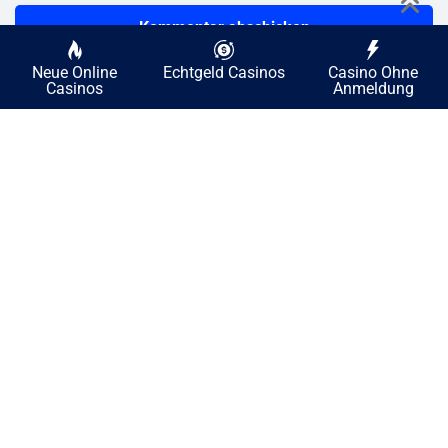
Neue Online
Echtgeld Casinos
Casino Ohne
Casinos
Anmeldung
Beliebte Casinos
Astromania
€3.000 Einzahlungsbonus + 350 Freispiele
Test lesen
Jetzt spielen
KokoBet