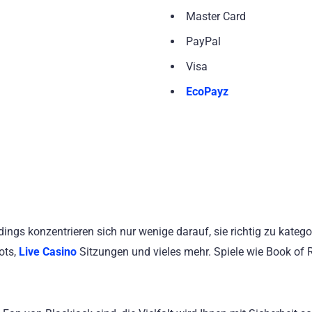
Master Card
PayPal
Visa
EcoPayz
ings konzentrieren sich nur wenige darauf, sie richtig zu kategor
ots,
Live Casino
Sitzungen und vieles mehr. Spiele wie Book of