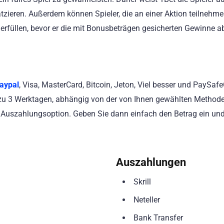
tzieren. Außerdem können Spieler, die an einer Aktion teilnehmen
erfüllen, bevor er die mit Bonusbeträgen gesicherten Gewinne 
aypal
, Visa, MasterCard, Bitcoin, Jeton, Viel besser und PaySaf
s zu 3 Werktagen, abhängig von der von Ihnen gewählten Method
uszahlungsoption. Geben Sie dann einfach den Betrag ein und b
Auszahlungen
Skrill
Neteller
Bank Transfer