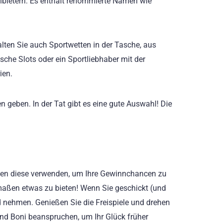
nbietern. Es enthält renommierte Namen wie
alten Sie auch Sportwetten in der Tasche, aus
che Slots oder ein Sportliebhaber mit der
ien.
 geben. In der Tat gibt es eine gute Auswahl! Die
nen diese verwenden, um Ihre Gewinnchancen zu
maßen etwas zu bieten! Wenn Sie geschickt (und
d nehmen. Genießen Sie die Freispiele und drehen
und Boni beanspruchen, um Ihr Glück früher