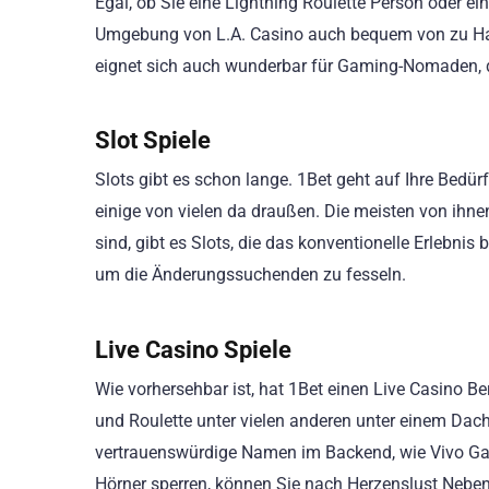
Egal, ob Sie eine Lightning Roulette Person oder ein
Umgebung von L.A. Casino auch bequem von zu Haus
eignet sich auch wunderbar für Gaming-Nomaden, d
Slot Spiele
Slots gibt es schon lange. 1Bet geht auf Ihre Bedür
einige von vielen da draußen. Die meisten von ihnen
sind, gibt es Slots, die das konventionelle Erlebni
um die Änderungssuchenden zu fesseln.
Live Casino Spiele
Wie vorhersehbar ist, hat 1Bet einen Live Casino B
und Roulette unter vielen anderen unter einem Dach
vertrauenswürdige Namen im Backend, wie Vivo Gam
Hörner sperren, können Sie nach Herzenslust Nebenw