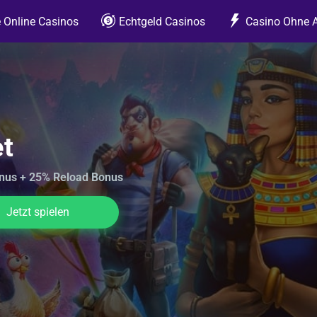
 Online Casinos
Echtgeld Casinos
Casino Ohne 
t
nus + 25% Reload Bonus
Jetzt spielen