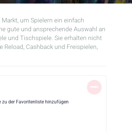
Markt, um Spielern ein einfach
n eine gute und ansprechende Auswahl an
le und Tischspiele. Sie erhalten nicht
e Reload, Cashback und Freispielen,
 zu der Favoritenliste hinzufügen