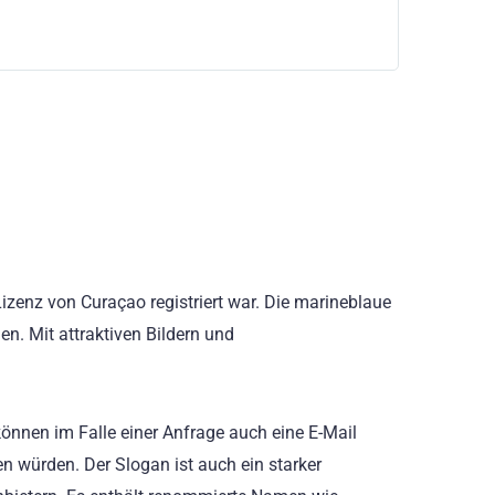
zenz von Curaçao registriert war. Die marineblaue
n. Mit attraktiven Bildern und
 können im Falle einer Anfrage auch eine E-Mail
n würden. Der Slogan ist auch ein starker