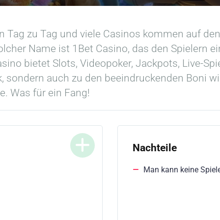
n Tag zu Tag und viele Casinos kommen auf den 
n solcher Name ist 1Bet Casino, das den Spieler
ino bietet Slots, Videopoker, Jackpots, Live-Spie
k, sondern auch zu den beeindruckenden Boni wi
se. Was für ein Fang!
Nachteile
Man kann keine Spiele