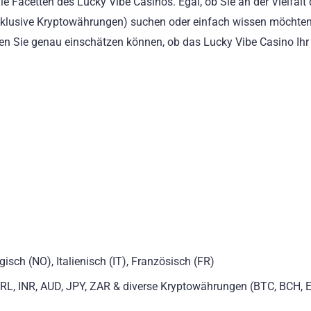
 Facetten des Lucky Vibe Casinos. Egal, ob Sie an der Vielfalt d
klusive Kryptowährungen) suchen oder einfach wissen möchten, 
n Sie genau einschätzen können, ob das Lucky Vibe Casino Ihr 
isch (NO), Italienisch (IT), Französisch (FR)
RL, INR, AUD, JPY, ZAR & diverse Kryptowährungen (BTC, BCH, 