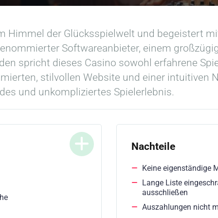
m Himmel der Glücksspielwelt und begeistert mit
 renommierter Softwareanbieter, einem großzü
en spricht dieses Casino sowohl erfahrene Spiel
ierten, stilvollen Website und einer intuitiven 
des und unkompliziertes Spielerlebnis.
Nachteile
Keine eigenständige 
Lange Liste eingeschr
ausschließen
che
Auszahlungen nicht mö