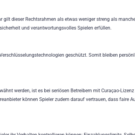
Zwar gilt dieser Rechtsrahmen als etwas weniger streng als man
icherheit und verantwortungsvolles Spielen erfüllen.
Verschlüsselungstechnologien geschützt. Somit bleiben persönl
rwähnt werden, ist es bei seriösen Betreibern mit Curaçao-Lizen
anbieter können Spieler zudem darauf vertrauen, dass faire A
ieler ihr Verhalten kontrollieren können: Einzahlungslimits, Sel