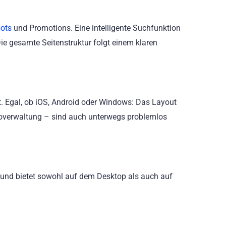
ots
und Promotions. Eine intelligente Suchfunktion
ie gesamte Seitenstruktur folgt einem klaren
t. Egal, ob iOS, Android oder Windows: Das Layout
ntoverwaltung – sind auch unterwegs problemlos
d und bietet sowohl auf dem Desktop als auch auf