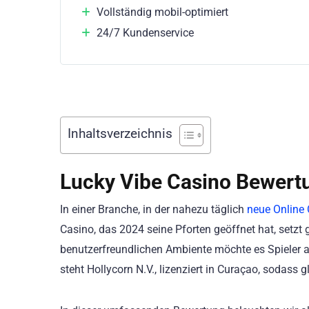
Vollständig mobil-optimiert
24/7 Kundenservice
Inhaltsverzeichnis
Lucky Vibe Casino Bewert
In einer Branche, in der nahezu täglich
neue Online
Casino, das 2024 seine Pforten geöffnet hat, setzt 
benutzerfreundlichen Ambiente möchte es Spieler 
steht Hollycorn N.V., lizenziert in Curaçao, sodass