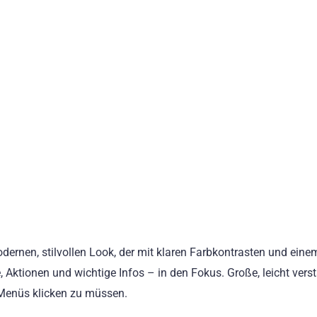
dernen, stilvollen Look, der mit klaren Farbkontrasten und eine
e, Aktionen und wichtige Infos – in den Fokus. Große, leicht ver
 Menüs klicken zu müssen.