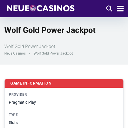
Wolf Gold Power Jackpot
Wolf Gold Power Jackpot
Neue Casinos
»
Wolf Gold Power Jackpot
GAME INFORMATION
PROVIDER
Pragmatic Play
TYPE
Slots