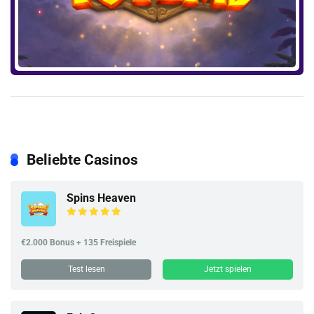
Beliebte Casinos
Spins Heaven
€2.000 Bonus + 135 Freispiele
Test lesen
Jetzt spielen