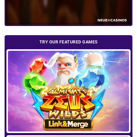
TRY OUR FEATURED GAMES