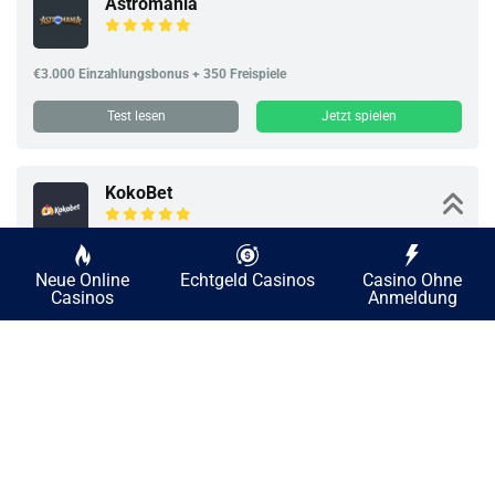
Astromania
€3.000 Einzahlungsbonus + 350 Freispiele
Test lesen
Jetzt spielen
KokoBet
€1.500 Bonus + 150 Freispiele
Neue Online
Echtgeld Casinos
Casino Ohne
Casinos
Anmeldung
Test lesen
Jetzt spielen
10Black
€1.050 Einzahlungsbonus + 85 Freispiele
Test lesen
Jetzt spielen