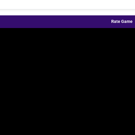
Rate Game