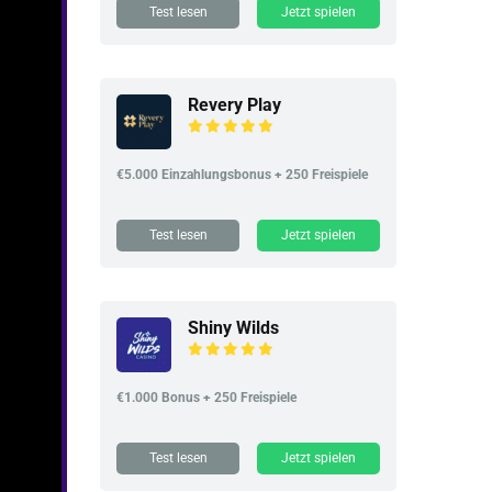
Test lesen
Jetzt spielen
Revery Play
€5.000 Einzahlungsbonus + 250 Freispiele
Test lesen
Jetzt spielen
Shiny Wilds
€1.000 Bonus + 250 Freispiele
Test lesen
Jetzt spielen