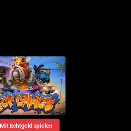
Mit Echtgeld spielen