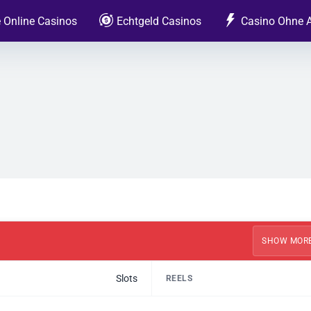
 Online Casinos
Echtgeld Casinos
Casino Ohne 
SHOW MOR
Slots
REELS