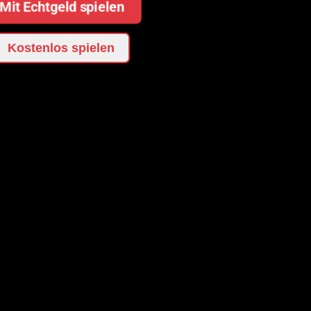
Mit Echtgeld spielen
Kostenlos spielen