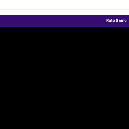
Rate Game