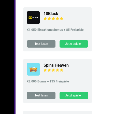
10Black
€1.050 Einzahlungsbonus + 85 Freispiele
Test lesen
Jetzt spielen
Spins Heaven
€2.000 Bonus + 135 Freispiele
Test lesen
Jetzt spielen