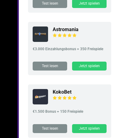
Test lesen
Jetzt spielen
Astromania
€3.000 Einzahlungsbonus + 350 Freispiele
Test lesen
Jetzt spielen
KokoBet
€1.500 Bonus + 150 Freispiele
Test lesen
Jetzt spielen