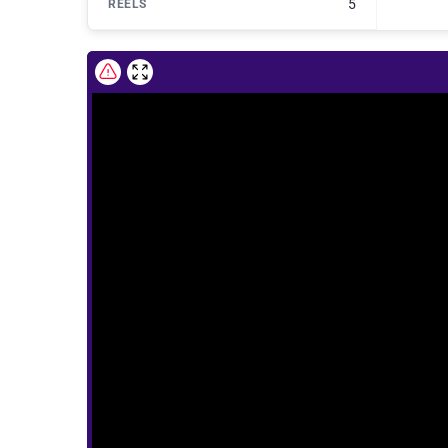
5
REELS