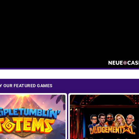
Y OUR FEATURED GAMES