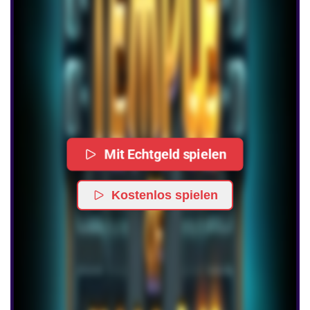
Mit Echtgeld spielen
Kostenlos spielen