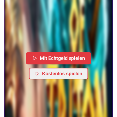
Mit Echtgeld spielen
Kostenlos spielen