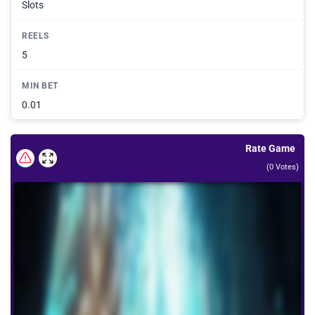
Slots
REELS
5
MIN BET
0.01
Rate Game
(
0
Votes)