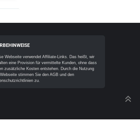
RBEHINWEISE
se Webseite verwendet Affiliate-Links. Das heißt, wir
alten eine Provision für vermittelte Kunden, ohne dass
en zusätzliche Kosten entstehen. Durch die Nutzung
 Webseite stimmen Sie den AGB und den
enschutzrichtlinien zu.
© 2026 All Rights Reserved