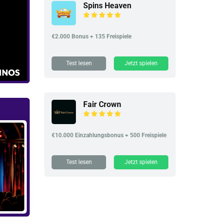
Spins Heaven
€2.000 Bonus + 135 Freispiele
Test lesen
Jetzt spielen
Fair Crown
€10.000 Einzahlungsbonus + 500 Freispiele
Test lesen
Jetzt spielen