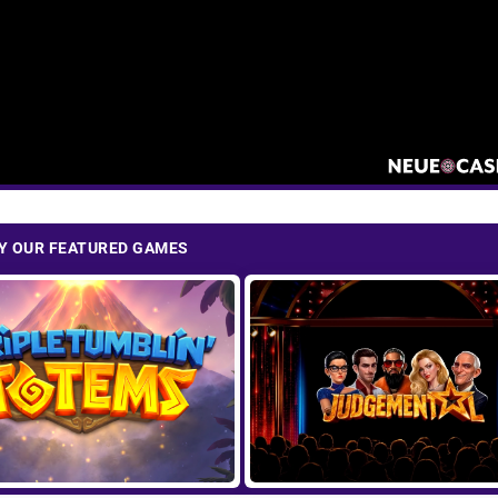
Y OUR FEATURED GAMES