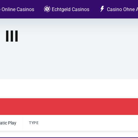
 Online Casinos
Echtgeld Casinos
Casino Ohne 
III
tic Play
TYPE