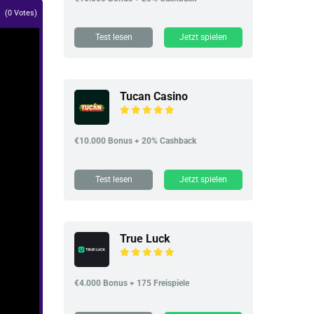
(
0
Votes)
Test lesen
Jetzt spielen
Tucan Casino
€10.000 Bonus + 20% Cashback
Test lesen
Jetzt spielen
True Luck
€4.000 Bonus + 175 Freispiele