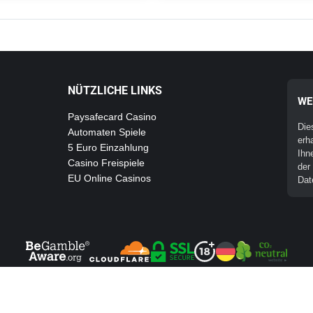
NÜTZLICHE LINKS
WE
Paysafecard Casino
Die
Automaten Spiele
erh
5 Euro Einzahlung
Ihn
Casino Freispiele
der
EU Online Casinos
Dat
e-Richtlinie
Spielerschutz
Kontakt