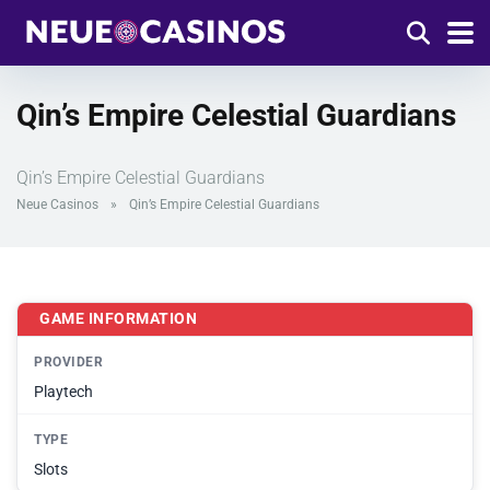
Qin’s Empire Celestial Guardians
Qin’s Empire Celestial Guardians
Neue Casinos
»
Qin’s Empire Celestial Guardians
GAME INFORMATION
PROVIDER
Playtech
TYPE
Slots