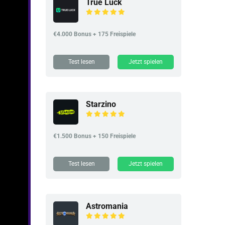
True Luck
€4.000 Bonus + 175 Freispiele
Test lesen
Jetzt spielen
Starzino
€1.500 Bonus + 150 Freispiele
Test lesen
Jetzt spielen
Astromania