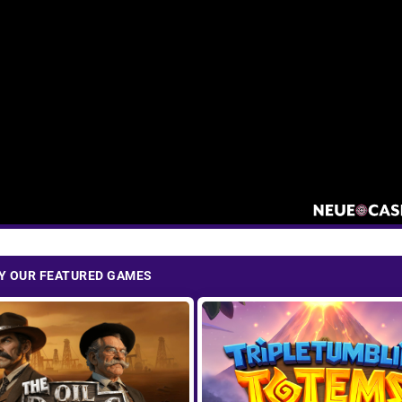
Y OUR FEATURED GAMES