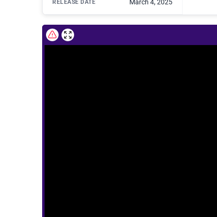
March 4, 2025
RELEASE DATE