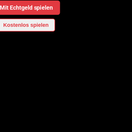
Mit Echtgeld spielen
Kostenlos spielen