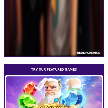
TRY OUR FEATURED GAMES