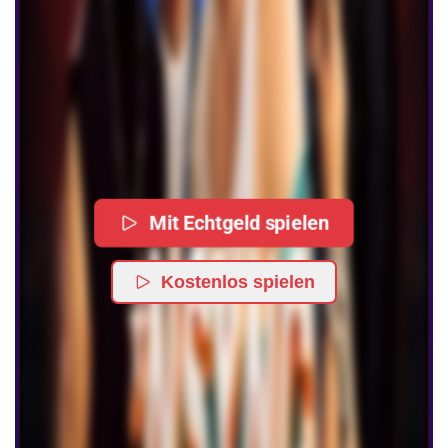
Mit Echtgeld spielen
Kostenlos spielen