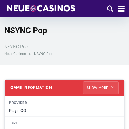
NSYNC Pop
NSYNC Pop
Neue Casinos
»
NSYNC Pop
GAME INFORMATION
SHOW MORE
PROVIDER
Play'n GO
TYPE