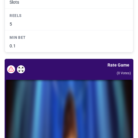
Slots
REELS
5
MIN BET
0.1
Rate Game
(
0
Votes)