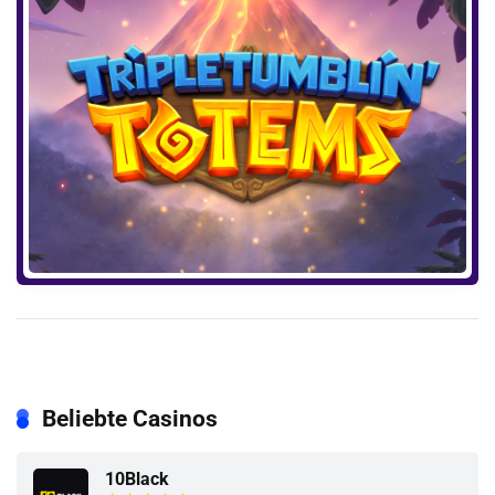
Beliebte Casinos
10Black