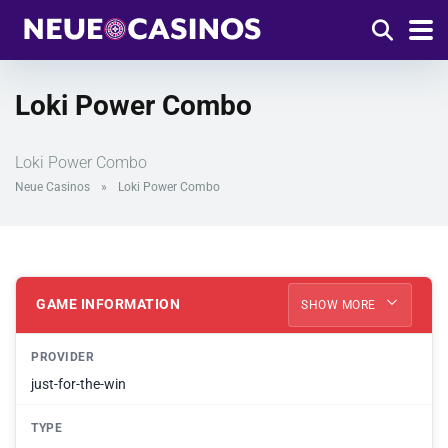
Loki Power Combo
Loki Power Combo
Neue Casinos
»
Loki Power Combo
GAME INFORMATION
SHOW MORE
PROVIDER
just-for-the-win
TYPE