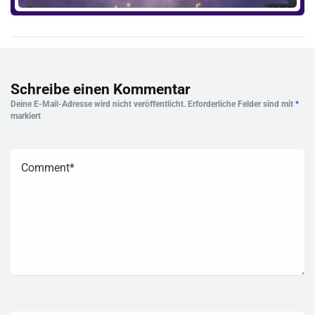
Schreibe einen Kommentar
Deine E-Mail-Adresse wird nicht veröffentlicht.
Erforderliche Felder sind mit
*
markiert