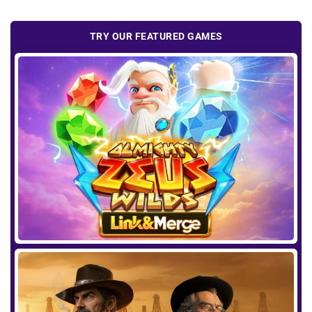
TRY OUR FEATURED GAMES