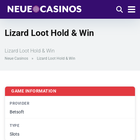
Lizard Loot Hold & Win
Lizard Loot Hold & Win
Neue Casinos
»
Lizard Loot Hold & Win
GAME INFORMATION
PROVIDER
Betsoft
TYPE
Slots