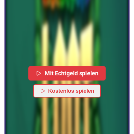
Mit Echtgeld spielen
Kostenlos spielen