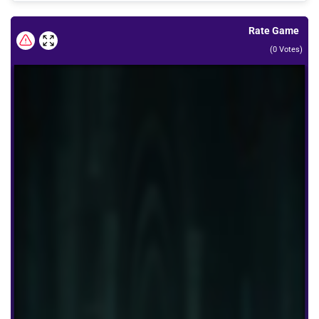
Rate Game
(
0
Votes)