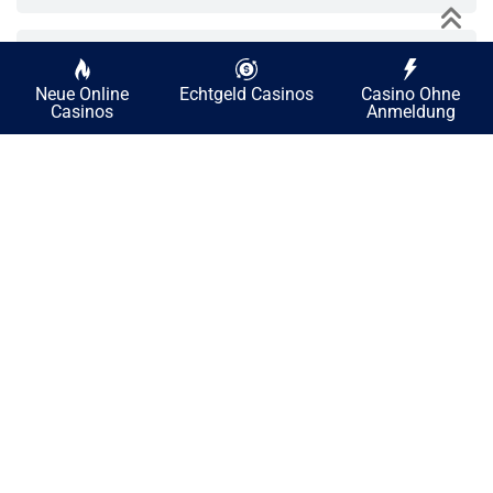
Mad Casino
Neue Online
Echtgeld Casinos
Casino Ohne
Casinos
Anmeldung
€7.500 Bonus + 20% Cashback
Test lesen
Jetzt spielen
Kingdom Casino
€10.000 Bonus + 20% Cashback
Test lesen
Jetzt spielen
Tucan Casino