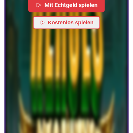
Mit Echtgeld spielen
Kostenlos spielen