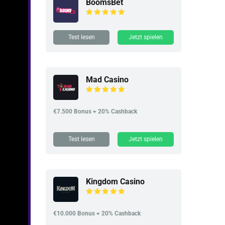
BoomsBet
Test lesen
Jetzt spielen
Mad Casino
€7.500 Bonus + 20% Cashback
Test lesen
Jetzt spielen
Kingdom Casino
€10.000 Bonus + 20% Cashback