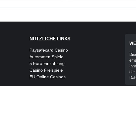
NÜTZLICHE LINKS
WE
Paysafecard Casino
Die
Automaten Spiele
erh
5 Euro Einzahlung
Ihn
Casino Freispiele
der
EU Online Casinos
Dat
e-Richtlinie
Spielerschutz
Kontakt