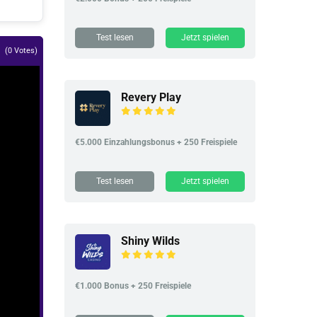
Test lesen
Jetzt spielen
(
0
Votes)
Revery Play
€5.000 Einzahlungsbonus + 250 Freispiele
Test lesen
Jetzt spielen
Shiny Wilds
€1.000 Bonus + 250 Freispiele