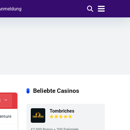
Anmeldung
Beliebte Casinos
E
Tombriches
enture
€2.000 Bonus + 200 Freispiele