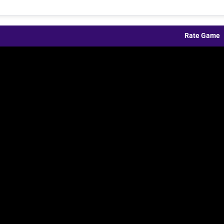
Rate Game