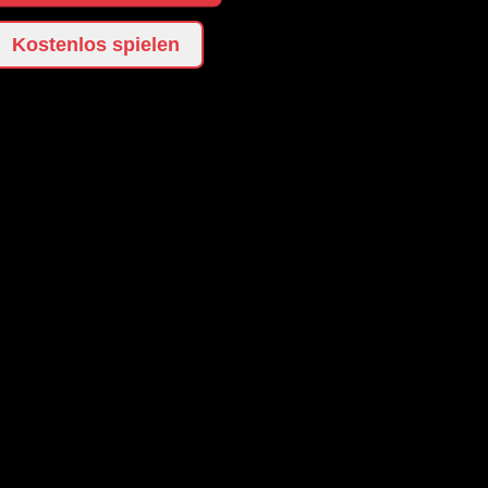
Kostenlos spielen