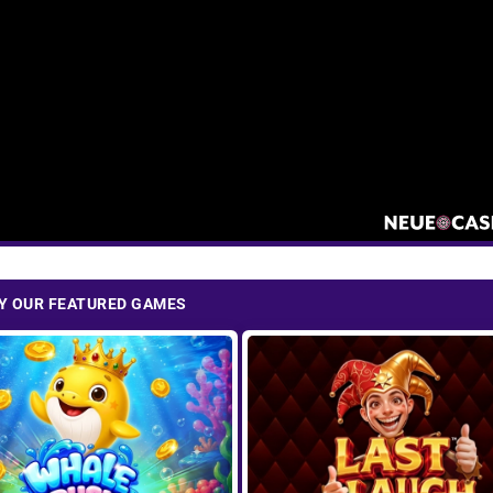
Y OUR FEATURED GAMES