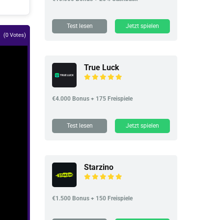
Test lesen
Jetzt spielen
(
0
Votes)
True Luck
€4.000 Bonus + 175 Freispiele
Test lesen
Jetzt spielen
Starzino
€1.500 Bonus + 150 Freispiele