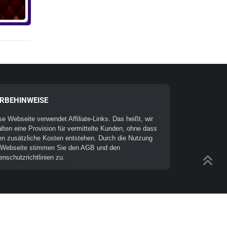
RBEHINWEISE
se Webseite verwendet Affiliate-Links. Das heißt, wir
alten eine Provision für vermittelte Kunden, ohne dass
en zusätzliche Kosten entstehen. Durch die Nutzung
 Webseite stimmen Sie den AGB und den
enschutzrichtlinien zu.