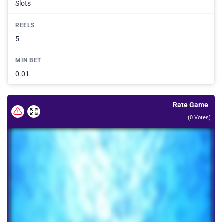
Slots
REELS
5
MIN BET
0.01
Rate Game
(
0
Votes)