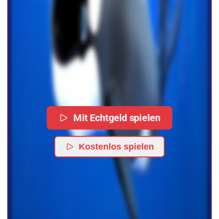
Mit Echtgeld spielen
Kostenlos spielen