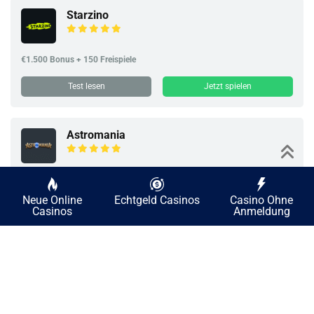
Starzino
€1.500 Bonus + 150 Freispiele
Test lesen
Jetzt spielen
Astromania
€3.000 Einzahlungsbonus + 350 Freispiele
Neue Online
Echtgeld Casinos
Casino Ohne
Test lesen
Jetzt spielen
Casinos
Anmeldung
KokoBet
€1.500 Bonus + 150 Freispiele