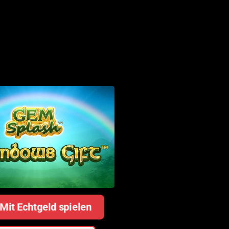
Mit Echtgeld spielen