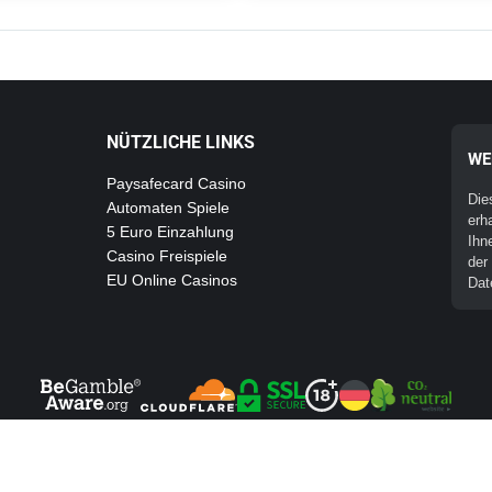
NÜTZLICHE LINKS
WE
Paysafecard Casino
Die
Automaten Spiele
erh
5 Euro Einzahlung
Ihn
Casino Freispiele
der
EU Online Casinos
Dat
e-Richtlinie
Spielerschutz
Kontakt