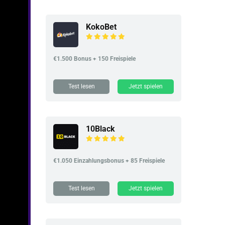
KokoBet
€1.500 Bonus + 150 Freispiele
Test lesen
Jetzt spielen
10Black
€1.050 Einzahlungsbonus + 85 Freispiele
Test lesen
Jetzt spielen