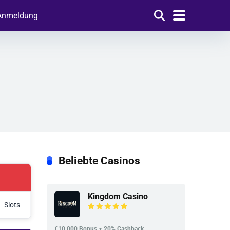
Anmeldung
Beliebte Casinos
Kingdom Casino
Slots
€10.000 Bonus + 20% Cashback