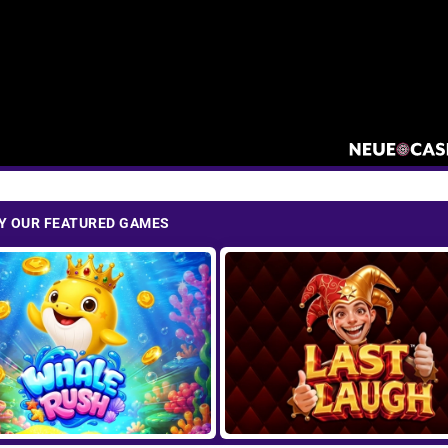
Y OUR FEATURED GAMES