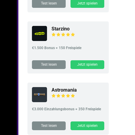
Test lesen
Jetzt spielen
Starzino
€1.500 Bonus + 150 Freispiele
Test lesen
Jetzt spielen
Astromania
€3.000 Einzahlungsbonus + 350 Freispiele
Test lesen
Jetzt spielen