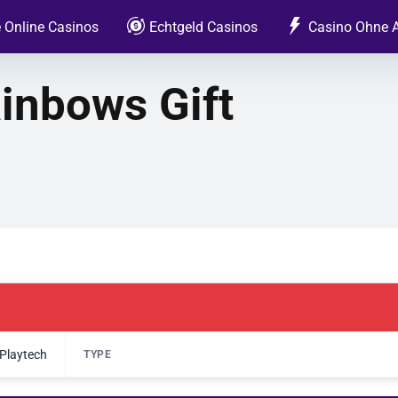
 Online Casinos
Echtgeld Casinos
Casino Ohne 
inbows Gift
Playtech
TYPE