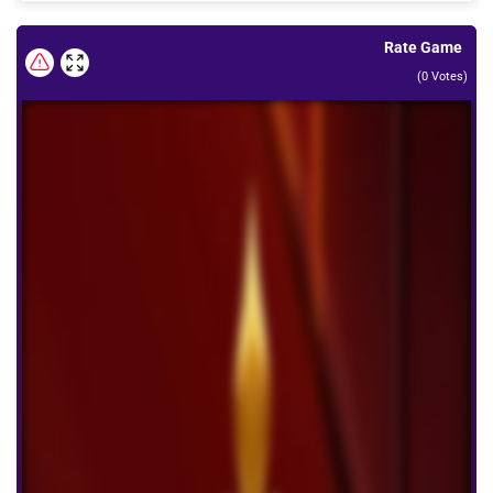
Rate Game
(
0
Votes)