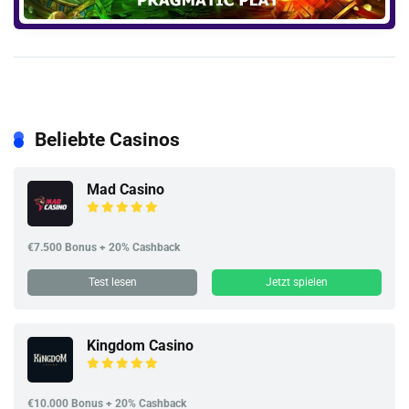
Beliebte Casinos
Mad Casino
€7.500 Bonus + 20% Cashback
Test lesen
Jetzt spielen
Kingdom Casino
€10.000 Bonus + 20% Cashback