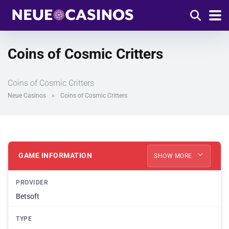
Coins of Cosmic Critters
Coins of Cosmic Critters
Neue Casinos
»
Coins of Cosmic Critters
GAME INFORMATION
SHOW MORE
PROVIDER
Betsoft
TYPE