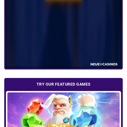
TRY OUR FEATURED GAMES