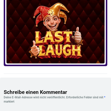
Schreibe einen Kommentar
Deine E-Mail-Adresse wird nicht veröffentlicht.
Erforderliche Felder sind mit
*
markiert