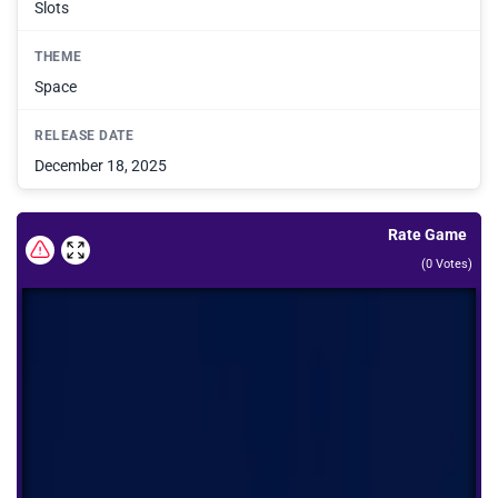
Slots
THEME
Space
RELEASE DATE
December 18, 2025
Rate Game
(
0
Votes)