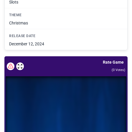
Slots
THEME
Christmas
RELEASE DATE
December 12, 2024
Rate Game
(
0
Votes)