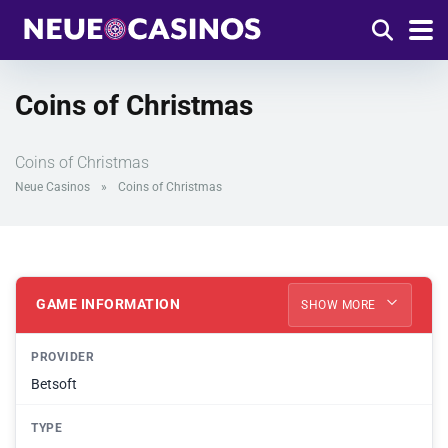
Coins of Christmas
Coins of Christmas
Neue Casinos
»
Coins of Christmas
GAME INFORMATION
SHOW MORE
PROVIDER
Betsoft
TYPE