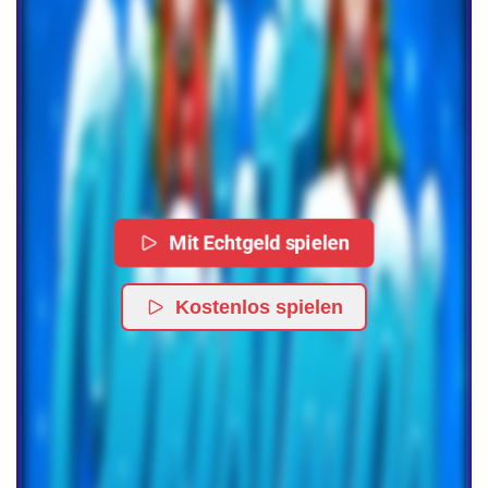
Mit Echtgeld spielen
Kostenlos spielen