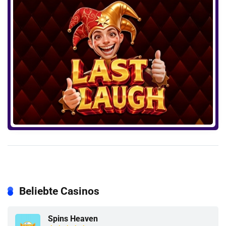
Beliebte Casinos
Spins Heaven