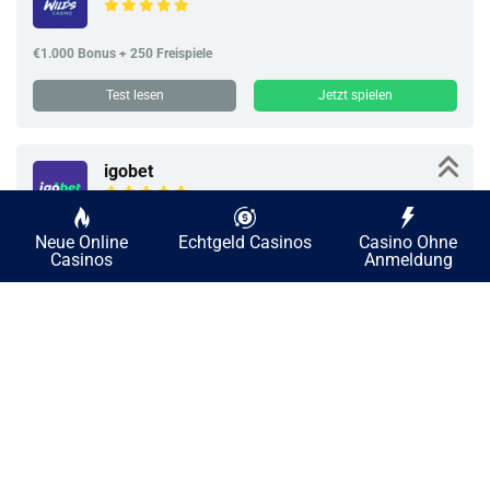
€1.000 Bonus + 250 Freispiele
Test lesen
Jetzt spielen
igobet
Neue Online
Echtgeld Casinos
Casino Ohne
Test lesen
Jetzt spielen
Casinos
Anmeldung
Slottio
€3.500 Bonus + 20% Cashback
Test lesen
Jetzt spielen