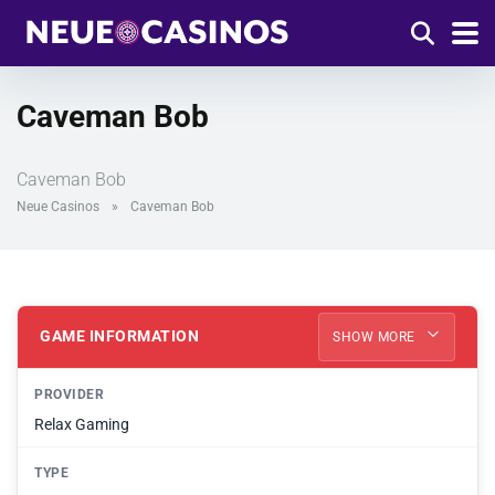
Caveman Bob
Caveman Bob
Neue Casinos
»
Caveman Bob
GAME INFORMATION
SHOW MORE
PROVIDER
Relax Gaming
TYPE