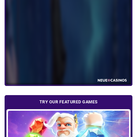
TRY OUR FEATURED GAMES