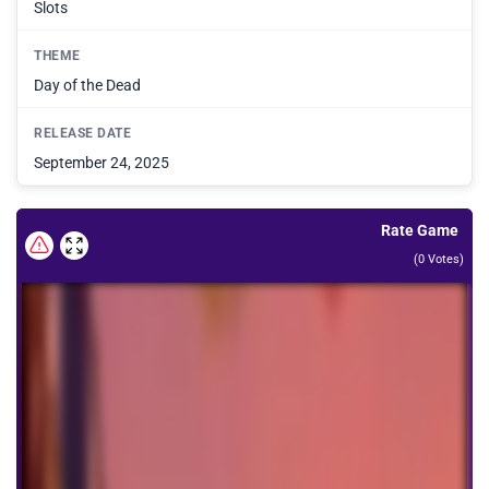
Slots
THEME
Day of the Dead
RELEASE DATE
September 24, 2025
Rate Game
(
0
Votes)