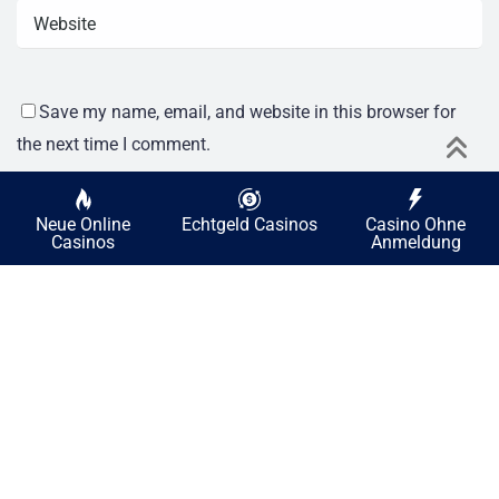
Save my name, email, and website in this browser for
the next time I comment.
Neue Online
Echtgeld Casinos
Casino Ohne
Casinos
Anmeldung
Beliebte Casinos
Starzino