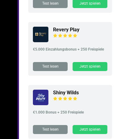
Test lesen
Jetzt spielen
Revery Play
€5.000 Einzahlungsbonus + 250 Freispiele
Test lesen
Jetzt spielen
Shiny Wilds
€1.000 Bonus + 250 Freispiele
Test lesen
Jetzt spielen