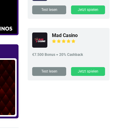
Test lesen
Jetzt spielen
Mad Casino
€7.500 Bonus + 20% Cashback
Test lesen
Jetzt spielen