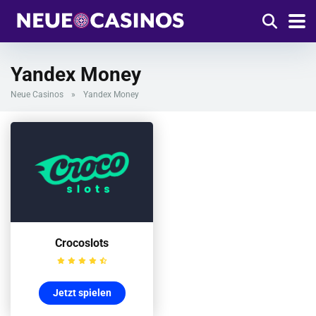
Yandex Money
Neue Casinos
»
Yandex Money
Crocoslots
Jetzt spielen