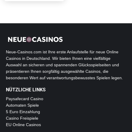
Neue-Casinos.com ist Ihre erste Anlaufstelle für neue Online
Casinos in Deutschland. Wir bieten Ihnen eine vielfältige
Auswahl an sicheren und spannenden Glücksspielseiten und
präsentieren Ihnen sorgfältig ausgewählte Casinos, die
besonderen Wert auf verantwortungsbewusstes Spielen legen.
NÜTZLICHE LINKS
Paysafecard Casino
Automaten Spiele
5 Euro Einzahlung
Casino Freispiele
EU Online Casinos