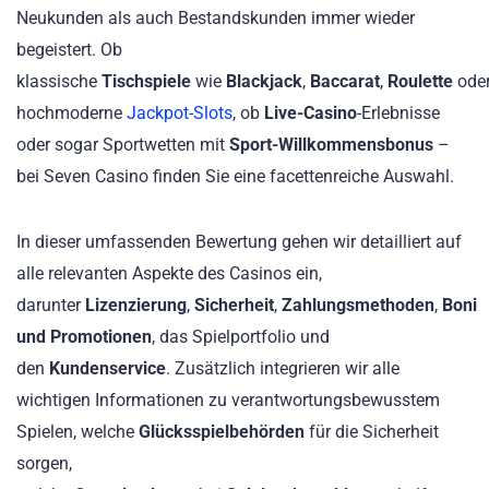
Neukunden als auch Bestandskunden immer wieder
begeistert. Ob
klassische
Tischspiele
wie
Blackjack
,
Baccarat
,
Roulette
ode
hochmoderne
Jackpot-Slots
, ob
Live-Casino
-Erlebnisse
oder sogar Sportwetten mit
Sport-Willkommensbonus
–
bei Seven Casino finden Sie eine facettenreiche Auswahl.
In dieser umfassenden Bewertung gehen wir detailliert auf
alle relevanten Aspekte des Casinos ein,
darunter
Lizenzierung
,
Sicherheit
,
Zahlungsmethoden
,
Boni
und Promotionen
, das Spielportfolio und
den
Kundenservice
. Zusätzlich integrieren wir alle
wichtigen Informationen zu verantwortungsbewusstem
Spielen, welche
Glücksspielbehörden
für die Sicherheit
sorgen,