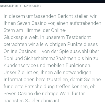
Neue Casinos
»
Seven Casino
In diesem umfassenden Bericht stellen wir
Ihnen Seven Casino vor, einen aufstrebenden
Stern am Himmel der Online-
Glücksspielwelt. In unserem Testbericht
betrachten wir alle wichtigen Punkte dieses
Online Casinos – von der Spielauswahl über
Boni und Sicherheitsmaßnahmen bis hin zu
Kundenservice und mobilen Funktionen.
Unser Ziel ist es, Ihnen alle notwendigen
Informationen bereitzustellen, damit Sie eine
fundierte Entscheidung treffen können, ob
Seven Casino die richtige Wahl für Ihr
nächstes Spielerlebnis ist.