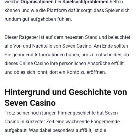
welche
Organisationen
bei
Spielsuchtproblemen
helfen
können und wie die Plattform dafür sorgt, dass Spieler sich
rundum gut aufgehoben fühlen.
Dieser Ratgeber ist auf dem neuesten Stand und beleuchtet
alle Vor- und Nachteile von Seven Casino. Am Ende sollten
Sie genügend Informationen haben, um zu entscheiden, ob
dieses Online Casino Ihre persönlichen Ansprüche erfüllt
und ob es sich lohnt, dort ein Konto zu eröffnen.
Hintergrund und Geschichte von
Seven Casino
Trotz seiner noch jungen Firmengeschichte hat Seven
Casino in kürzester Zeit eine wachsende Fangemeinde
aufgebaut. Was dabei besonders auffällt, ist die