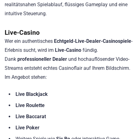
realitätsnahen Spielablauf, flüssiges Gameplay und eine
intuitive Steuerung.
Live-Casino
Wer ein authentisches
Echtgeld-Live-Dealer-Casinospiele
-
Erlebnis sucht, wird im
Live-Casino
fündig.
Dank
professioneller Dealer
und hochauflösender Video-
Streams entsteht echtes Casinoflair auf Ihrem Bildschirm.
Im Angebot stehen:
Live Blackjack
Live Roulette
Live Baccarat
Live Poker
Weitere Spiele wie
Sic Bo
oder interaktive Game-