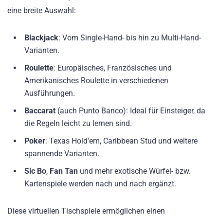
eine breite Auswahl:
Blackjack
: Vom Single-Hand- bis hin zu Multi-Hand-
Varianten.
Roulette
: Europäisches, Französisches und
Amerikanisches Roulette in verschiedenen
Ausführungen.
Baccarat
(auch Punto Banco): Ideal für Einsteiger, da
die Regeln leicht zu lernen sind.
Poker
: Texas Hold’em, Caribbean Stud und weitere
spannende Varianten.
Sic Bo
,
Fan Tan
und mehr exotische Würfel- bzw.
Kartenspiele werden nach und nach ergänzt.
Diese virtuellen Tischspiele ermöglichen einen