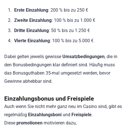
Erste Einzahlung
: 200 % bis zu 250 €
Zweite Einzahlung
: 100 % bis zu 1.000 €
Dritte Einzahlung
: 50 % bis zu 1.250 €
Vierte Einzahlung
: 100 % bis zu 5.000 €
Dabei gelten jeweils gewisse
Umsatzbedingungen
, die in
den Bonusbedingungen klar definiert sind. Häufig muss
das Bonusguthaben 35-mal umgesetzt werden, bevor
Gewinne abhebbar sind.
Einzahlungsbonus und Freispiele
Auch wenn Sie nicht mehr ganz neu im Casino sind, gibt es
regelmäßig
Einzahlungsboni
und
Freispiele
.
Diese
promotionen
motivieren dazu,