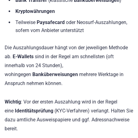
Bank Transfer
(klassische
Banküberweisungen
)
Kryptowährungen
Teilweise
Paysafecard
oder Neosurf-Auszahlungen,
sofern vom Anbieter unterstützt
Die Auszahlungsdauer hängt von der jeweiligen Methode
ab.
E-Wallets
sind in der Regel am schnellsten (oft
innerhalb von 24 Stunden),
wohingegen
Banküberweisungen
mehrere Werktage in
Anspruch nehmen können.
Wichtig
: Vor der ersten Auszahlung wird in der Regel
eine
Identitätsprüfung
(KYC-Verfahren) verlangt. Halten Sie
dazu amtliche Ausweispapiere und ggf. Adressnachweise
bereit.