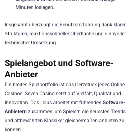
Minuten loslegen.
Insgesamt überzeugt die Benutzererfahrung dank klarer
Strukturen, reaktionsschneller Oberfläche und sinnvoller
technischer Umsetzung.
Spielangebot und Software-
Anbieter
Ein breites Spielportfolio ist das Herzstück jedes Online
Casinos. Seven Casino setzt auf Vielfalt, Qualität und
Innovation. Das Haus arbeitet mit führenden
Software-
Anbietern
zusammen, um Spielern die neuesten Trends
und altbewährten Klassiker gleichermaßen anbieten zu
können.