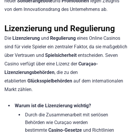
neuer
Sonderangebote
und
Promotionen
legen Zeugnis
von dem Innovationsdrang des Unternehmens ab.
Lizenzierung und Regulierung
Die
Lizenzierung
und
Regulierung
eines Online Casinos
sind für viele Spieler ein zentraler Faktor, da sie maßgeblich
über Vertrauen und
Spielsicherheit
entscheiden. Seven
Casino verfügt über eine Lizenz der
Curaçao-
Lizenzierungsbehörden
, die zu den
etablierten
Glücksspielbehörden
auf dem internationalen
Markt zählen.
Warum ist die Lizenzierung wichtig?
Durch die Zusammenarbeit mit seriösen
Behörden wie Curaçao werden
bestimmte
Casino-Gesetze
und Richtlinien