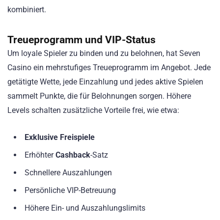
kombiniert.
Treueprogramm und VIP-Status
Um loyale Spieler zu binden und zu belohnen, hat Seven
Casino ein mehrstufiges Treueprogramm im Angebot. Jede
getätigte Wette, jede Einzahlung und jedes aktive Spielen
sammelt Punkte, die für Belohnungen sorgen. Höhere
Levels schalten zusätzliche Vorteile frei, wie etwa:
Exklusive Freispiele
Erhöhter
Cashback
-Satz
Schnellere Auszahlungen
Persönliche VIP-Betreuung
Höhere Ein- und Auszahlungslimits