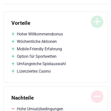
Vorteile
Hoher Willkommensbonus
Wöchentliche Aktionen
Mobile-Friendly Erfahrung
Option für Sportwetten
Umfangreiche Spielauswahl
Lizenziertes Casino
Nachteile
Hohe Umsatzbedingungen