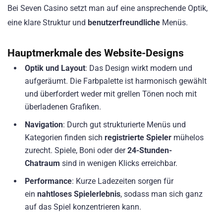
Bei Seven Casino setzt man auf eine ansprechende Optik,
eine klare Struktur und
benutzerfreundliche
Menüs.
Hauptmerkmale des Website-Designs
Optik und Layout
: Das Design wirkt modern und
aufgeräumt. Die Farbpalette ist harmonisch gewählt
und überfordert weder mit grellen Tönen noch mit
überladenen Grafiken.
Navigation
: Durch gut strukturierte Menüs und
Kategorien finden sich
registrierte Spieler
mühelos
zurecht. Spiele, Boni oder der
24-Stunden-
Chatraum
sind in wenigen Klicks erreichbar.
Performance
: Kurze Ladezeiten sorgen für
ein
nahtloses Spielerlebnis
, sodass man sich ganz
auf das Spiel konzentrieren kann.