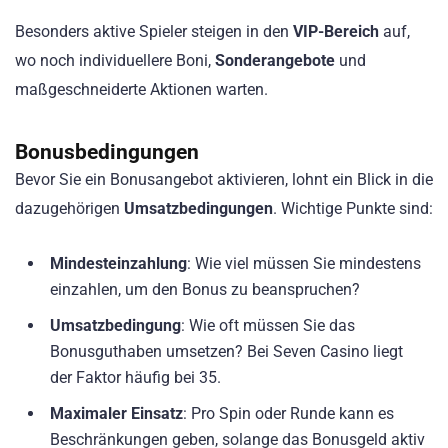
Besonders aktive Spieler steigen in den
VIP-Bereich
auf,
wo noch individuellere Boni,
Sonderangebote
und
maßgeschneiderte Aktionen warten.
Bonusbedingungen
Bevor Sie ein Bonusangebot aktivieren, lohnt ein Blick in die
dazugehörigen
Umsatzbedingungen
. Wichtige Punkte sind:
Mindesteinzahlung
: Wie viel müssen Sie mindestens
einzahlen, um den Bonus zu beanspruchen?
Umsatzbedingung
: Wie oft müssen Sie das
Bonusguthaben umsetzen? Bei Seven Casino liegt
der Faktor häufig bei 35.
Maximaler Einsatz
: Pro Spin oder Runde kann es
Beschränkungen geben, solange das Bonusgeld aktiv