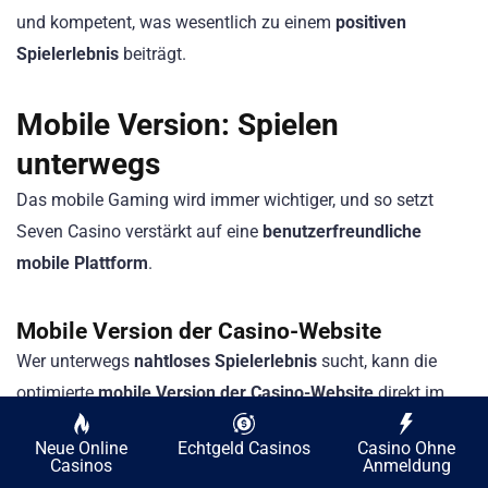
und kompetent, was wesentlich zu einem
positiven
Spielerlebnis
beiträgt.
Mobile Version: Spielen
unterwegs
Das mobile Gaming wird immer wichtiger, und so setzt
Seven Casino verstärkt auf eine
benutzerfreundliche
mobile Plattform
.
Mobile Version der Casino-Website
Wer unterwegs
nahtloses Spielerlebnis
sucht, kann die
optimierte
mobile Version der Casino-Website
direkt im
Browser aufrufen. Die Seite passt sich automatisch an alle
Neue Online
Echtgeld Casinos
Casino Ohne
gängigen
Smartphone
– und
Tablet
-Größen an, egal
Casinos
Anmeldung
ob
Android
– oder
iOS
-Gerät.