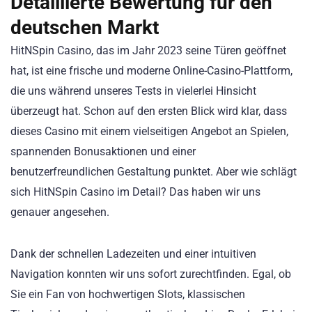
Detaillierte Bewertung für den
deutschen Markt
HitNSpin Casino, das im Jahr 2023 seine Türen geöffnet
hat, ist eine frische und moderne Online-Casino-Plattform,
die uns während unseres Tests in vielerlei Hinsicht
überzeugt hat. Schon auf den ersten Blick wird klar, dass
dieses Casino mit einem vielseitigen Angebot an Spielen,
spannenden Bonusaktionen und einer
benutzerfreundlichen Gestaltung punktet. Aber wie schlägt
sich HitNSpin Casino im Detail? Das haben wir uns
genauer angesehen.
Dank der schnellen Ladezeiten und einer intuitiven
Navigation konnten wir uns sofort zurechtfinden. Egal, ob
Sie ein Fan von hochwertigen Slots, klassischen