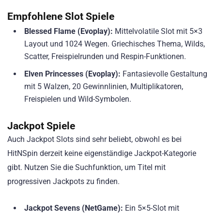
Empfohlene Slot Spiele
Blessed Flame (Evoplay):
Mittelvolatile Slot mit 5×3
Layout und 1024 Wegen. Griechisches Thema, Wilds,
Scatter, Freispielrunden und Respin-Funktionen.
Elven Princesses (Evoplay):
Fantasievolle Gestaltung
mit 5 Walzen, 20 Gewinnlinien, Multiplikatoren,
Freispielen und Wild-Symbolen.
Jackpot Spiele
Auch Jackpot Slots sind sehr beliebt, obwohl es bei
HitNSpin derzeit keine eigenständige Jackpot-Kategorie
gibt. Nutzen Sie die Suchfunktion, um Titel mit
progressiven Jackpots zu finden.
Jackpot Sevens (NetGame):
Ein 5×5-Slot mit