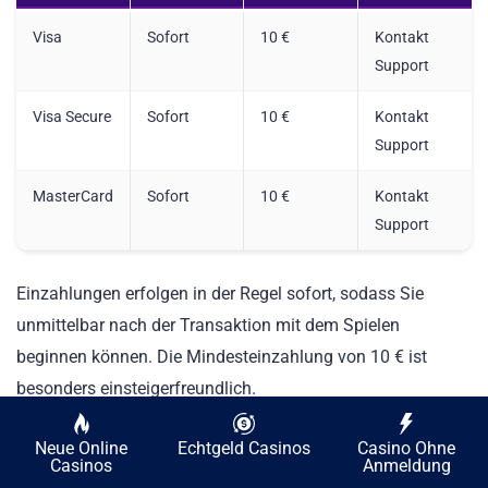
Visa
Sofort
10 €
Kontakt
Support
Visa Secure
Sofort
10 €
Kontakt
Support
MasterCard
Sofort
10 €
Kontakt
Support
Einzahlungen erfolgen in der Regel sofort, sodass Sie
unmittelbar nach der Transaktion mit dem Spielen
beginnen können. Die Mindesteinzahlung von 10 € ist
besonders einsteigerfreundlich.
Neue Online
Echtgeld Casinos
Casino Ohne
Auszahlungsmethoden
Casinos
Anmeldung