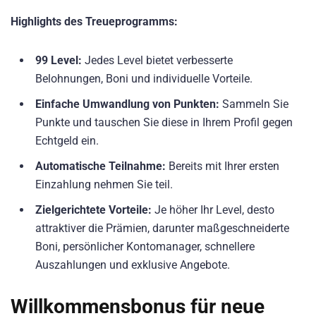
Highlights des Treueprogramms:
99 Level:
Jedes Level bietet verbesserte
Belohnungen, Boni und individuelle Vorteile.
Einfache Umwandlung von Punkten:
Sammeln Sie
Punkte und tauschen Sie diese in Ihrem Profil gegen
Echtgeld ein.
Automatische Teilnahme:
Bereits mit Ihrer ersten
Einzahlung nehmen Sie teil.
Zielgerichtete Vorteile:
Je höher Ihr Level, desto
attraktiver die Prämien, darunter maßgeschneiderte
Boni, persönlicher Kontomanager, schnellere
Auszahlungen und exklusive Angebote.
Willkommensbonus für neue