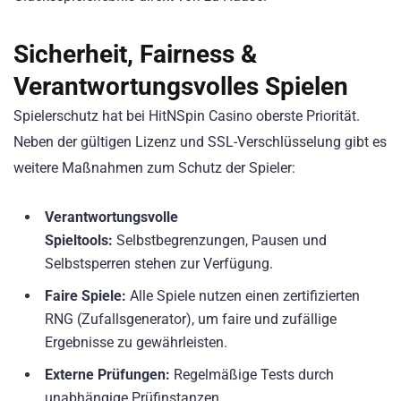
Sicherheit, Fairness &
Verantwortungsvolles Spielen
Spielerschutz hat bei HitNSpin Casino oberste Priorität.
Neben der gültigen Lizenz und SSL-Verschlüsselung gibt es
weitere Maßnahmen zum Schutz der Spieler:
Verantwortungsvolle
Spieltools:
Selbstbegrenzungen, Pausen und
Selbstsperren stehen zur Verfügung.
Faire Spiele:
Alle Spiele nutzen einen zertifizierten
RNG (Zufallsgenerator), um faire und zufällige
Ergebnisse zu gewährleisten.
Externe Prüfungen:
Regelmäßige Tests durch
unabhängige Prüfinstanzen.