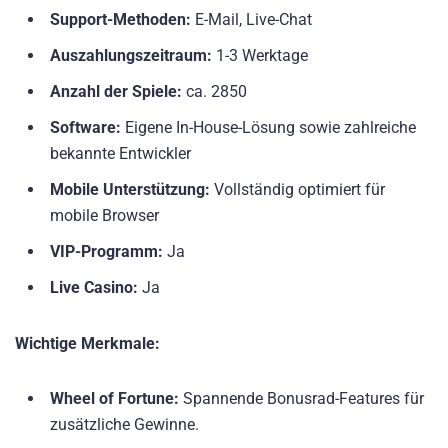
Support-Methoden:
E-Mail, Live-Chat
Auszahlungszeitraum:
1-3 Werktage
Anzahl der Spiele:
ca. 2850
Software:
Eigene In-House-Lösung sowie zahlreiche
bekannte Entwickler
Mobile Unterstützung:
Vollständig optimiert für
mobile Browser
VIP-Programm:
Ja
Live Casino:
Ja
Wichtige Merkmale:
Wheel of Fortune:
Spannende Bonusrad-Features für
zusätzliche Gewinne.