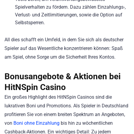
Spielverhalten zu fördern. Dazu zählen Einzahlungs-,
Verlust- und Zeitlimitierungen, sowie die Option auf
Selbstsperren.
All dies schafft ein Umfeld, in dem Sie sich als deutscher
Spieler auf das Wesentliche konzentrieren können: Spaß
am Spiel, ohne Sorge um die Sicherheit Ihres Kontos.
Bonusangebote & Aktionen bei
HitNSpin Casino
Ein großes Highlight des HitNSpin Casinos sind die
lukrativen Boni und Promotions. Als Spieler in Deutschland
profitieren Sie von einem breiten Spektrum an Angeboten,
von
Boni ohne Einzahlung
bis hin zu wöchentlichen
Cashback-Aktionen. Ein wichtiges Detail: Zu jedem