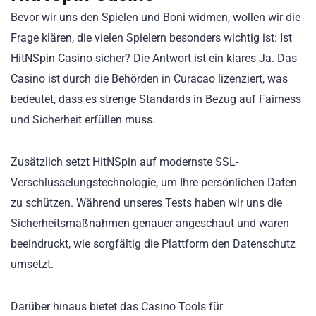
Bevor wir uns den Spielen und Boni widmen, wollen wir die
Frage klären, die vielen Spielern besonders wichtig ist: Ist
HitNSpin Casino sicher? Die Antwort ist ein klares Ja. Das
Casino ist durch die Behörden in Curacao lizenziert, was
bedeutet, dass es strenge Standards in Bezug auf Fairness
und Sicherheit erfüllen muss.
Zusätzlich setzt HitNSpin auf modernste SSL-
Verschlüsselungstechnologie, um Ihre persönlichen Daten
zu schützen. Während unseres Tests haben wir uns die
Sicherheitsmaßnahmen genauer angeschaut und waren
beeindruckt, wie sorgfältig die Plattform den Datenschutz
umsetzt.
Darüber hinaus bietet das Casino Tools für