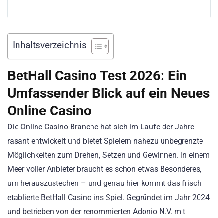
Inhaltsverzeichnis
BetHall Casino Test 2026: Ein
Umfassender Blick auf ein Neues
Online Casino
Die Online-Casino-Branche hat sich im Laufe der Jahre
rasant entwickelt und bietet Spielern nahezu unbegrenzte
Möglichkeiten zum Drehen, Setzen und Gewinnen. In einem
Meer voller Anbieter braucht es schon etwas Besonderes,
um herauszustechen – und genau hier kommt das frisch
etablierte BetHall Casino ins Spiel. Gegründet im Jahr 2024
und betrieben von der renommierten Adonio N.V. mit