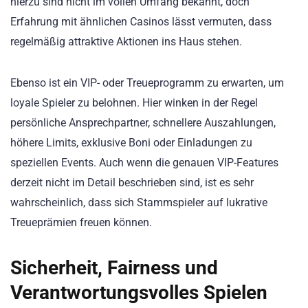
hierzu sind nicht im vollen Umfang bekannt, doch
Erfahrung mit ähnlichen Casinos lässt vermuten, dass
regelmäßig attraktive Aktionen ins Haus stehen.
Ebenso ist ein VIP- oder Treueprogramm zu erwarten, um
loyale Spieler zu belohnen. Hier winken in der Regel
persönliche Ansprechpartner, schnellere Auszahlungen,
höhere Limits, exklusive Boni oder Einladungen zu
speziellen Events. Auch wenn die genauen VIP-Features
derzeit nicht im Detail beschrieben sind, ist es sehr
wahrscheinlich, dass sich Stammspieler auf lukrative
Treueprämien freuen können.
Sicherheit, Fairness und
Verantwortungsvolles Spielen