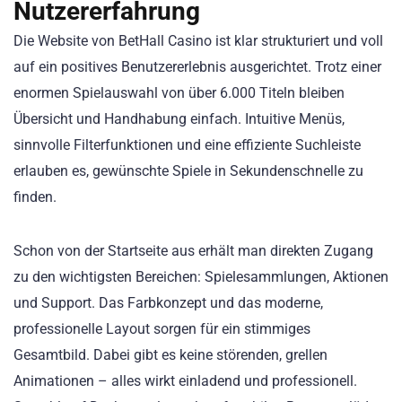
Nutzererfahrung
Die Website von BetHall Casino ist klar strukturiert und voll
auf ein positives Benutzererlebnis ausgerichtet. Trotz einer
enormen Spielauswahl von über 6.000 Titeln bleiben
Übersicht und Handhabung einfach. Intuitive Menüs,
sinnvolle Filterfunktionen und eine effiziente Suchleiste
erlauben es, gewünschte Spiele in Sekundenschnelle zu
finden.
Schon von der Startseite aus erhält man direkten Zugang
zu den wichtigsten Bereichen: Spielesammlungen, Aktionen
und Support. Das Farbkonzept und das moderne,
professionelle Layout sorgen für ein stimmiges
Gesamtbild. Dabei gibt es keine störenden, grellen
Animationen – alles wirkt einladend und professionell.