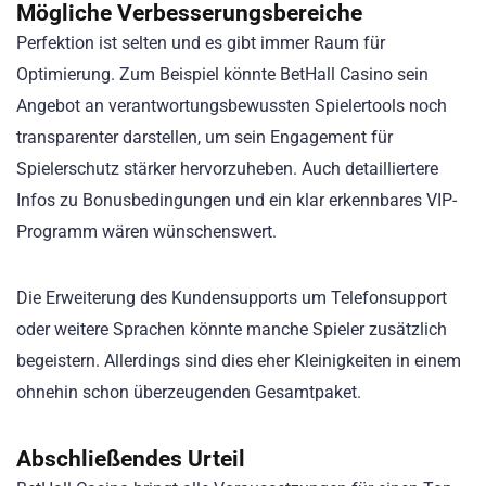
Mögliche Verbesserungsbereiche
Perfektion ist selten und es gibt immer Raum für
Optimierung. Zum Beispiel könnte BetHall Casino sein
Angebot an verantwortungsbewussten Spielertools noch
transparenter darstellen, um sein Engagement für
Spielerschutz stärker hervorzuheben. Auch detailliertere
Infos zu Bonusbedingungen und ein klar erkennbares VIP-
Programm wären wünschenswert.
Die Erweiterung des Kundensupports um Telefonsupport
oder weitere Sprachen könnte manche Spieler zusätzlich
begeistern. Allerdings sind dies eher Kleinigkeiten in einem
ohnehin schon überzeugenden Gesamtpaket.
Abschließendes Urteil