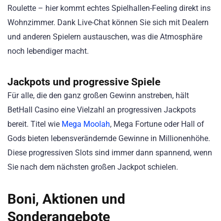
Roulette – hier kommt echtes Spielhallen-Feeling direkt ins
Wohnzimmer. Dank Live-Chat können Sie sich mit Dealern
und anderen Spielern austauschen, was die Atmosphäre
noch lebendiger macht.
Jackpots und progressive Spiele
Für alle, die den ganz großen Gewinn anstreben, hält
BetHall Casino eine Vielzahl an progressiven Jackpots
bereit. Titel wie
Mega Moolah
, Mega Fortune oder Hall of
Gods bieten lebensverändernde Gewinne in Millionenhöhe.
Diese progressiven Slots sind immer dann spannend, wenn
Sie nach dem nächsten großen Jackpot schielen.
Boni, Aktionen und
Sonderangebote