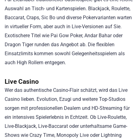
Auswahl an Tisch- und Kartenspielen. Blackjack, Roulette,
Baccarat, Craps, Sic Bo und diverse Pokervarianten warten
in virtueller Form, aber auch in Live-Versionen auf Sie.
Exotischere Titel wie Pai Gow Poker, Andar Bahar oder
Dragon Tiger runden das Angebot ab. Die flexiblen
Einsatzlimits kommen sowohl Gelegenheitsspielern als
auch High Rollern entgegen.
Live Casino
Wer das authentische Casino-Flair schätzt, wird das Live
Casino lieben. Evolution, Ezugi und weitere Top-Studios
sorgen mit professionellen Dealern und HD-Streaming für
ein intensives Spielerlebnis in Echtzeit. Ob Live-Roulette,
Live-Blackjack, Live-Baccarat oder unterhaltsame Game-
Shows wie Crazy Time, Monopoly Live oder Lightning