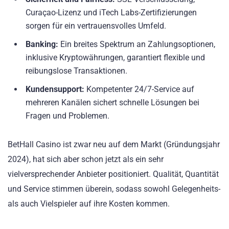
Curaçao-Lizenz und iTech Labs-Zertifizierungen
sorgen für ein vertrauensvolles Umfeld.
Banking:
Ein breites Spektrum an Zahlungsoptionen,
inklusive Kryptowährungen, garantiert flexible und
reibungslose Transaktionen.
Kundensupport:
Kompetenter 24/7-Service auf
mehreren Kanälen sichert schnelle Lösungen bei
Fragen und Problemen.
BetHall Casino ist zwar neu auf dem Markt (Gründungsjahr
2024), hat sich aber schon jetzt als ein sehr
vielversprechender Anbieter positioniert. Qualität, Quantität
und Service stimmen überein, sodass sowohl Gelegenheits-
als auch Vielspieler auf ihre Kosten kommen.