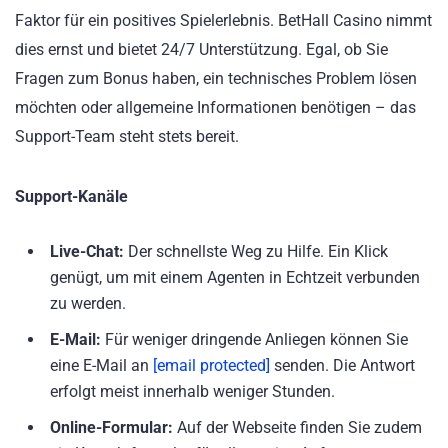
Faktor für ein positives Spielerlebnis. BetHall Casino nimmt
dies ernst und bietet 24/7 Unterstützung. Egal, ob Sie
Fragen zum Bonus haben, ein technisches Problem lösen
möchten oder allgemeine Informationen benötigen – das
Support-Team steht stets bereit.
Support-Kanäle
Live-Chat:
Der schnellste Weg zu Hilfe. Ein Klick
genügt, um mit einem Agenten in Echtzeit verbunden
zu werden.
E-Mail:
Für weniger dringende Anliegen können Sie
eine E-Mail an
[email protected]
senden. Die Antwort
erfolgt meist innerhalb weniger Stunden.
Online-Formular:
Auf der Webseite finden Sie zudem