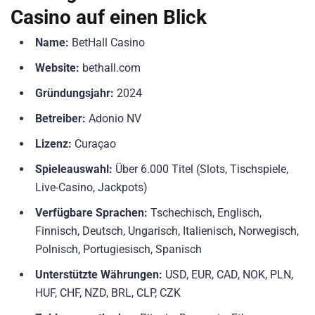
Casino auf einen Blick
Name:
BetHall Casino
Website:
bethall.com
Gründungsjahr:
2024
Betreiber:
Adonio NV
Lizenz:
Curaçao
Spieleauswahl:
Über 6.000 Titel (Slots, Tischspiele,
Live-Casino, Jackpots)
Verfügbare Sprachen:
Tschechisch, Englisch,
Finnisch, Deutsch, Ungarisch, Italienisch, Norwegisch,
Polnisch, Portugiesisch, Spanisch
Unterstützte Währungen:
USD, EUR, CAD, NOK, PLN,
HUF, CHF, NZD, BRL, CLP, CZK