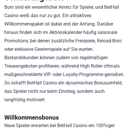
Boni sind ein wesentlicher Anreiz für Spieler, und BetHall
Casino weiß das nur zu gut. Ein attraktives
Willkommenspaket ist dabei erst der Anfang. Darüber
hinaus finden sich im Aktionskalender häufig saisonale
Promotions, bei denen zusätzliche Freispiele, Reload-Boni
oder exklusive Gewinnspiele auf Sie warten.
Bestandskunden können zudem von regelmäßigen
Treueangeboten profitieren, während High Roller oftmals
maßgeschneiderte VIP- oder Loyalty-Programme genießen.
So schafft BetHall Casino ein dynamisches Bonusumfeld,
das Spieler nicht nur beim Einstieg, sondern auch
langfristig motiviert.
Willkommensbonus
Neue Spieler erwarten bei BetHall Casino ein 100%iger