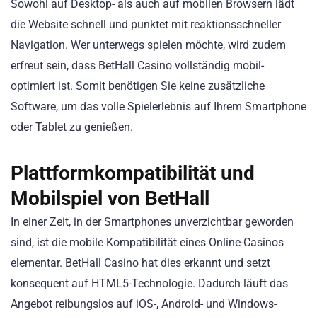
Sowohl auf Desktop- als auch auf mobilen Browsern lädt
die Website schnell und punktet mit reaktionsschneller
Navigation. Wer unterwegs spielen möchte, wird zudem
erfreut sein, dass BetHall Casino vollständig mobil-
optimiert ist. Somit benötigen Sie keine zusätzliche
Software, um das volle Spielerlebnis auf Ihrem Smartphone
oder Tablet zu genießen.
Plattformkompatibilität und
Mobilspiel
von BetHall
In einer Zeit, in der Smartphones unverzichtbar geworden
sind, ist die mobile Kompatibilität eines Online-Casinos
elementar. BetHall Casino hat dies erkannt und setzt
konsequent auf HTML5-Technologie. Dadurch läuft das
Angebot reibungslos auf iOS-, Android- und Windows-