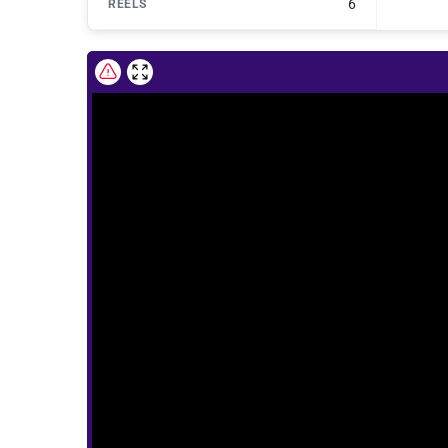
6
REELS