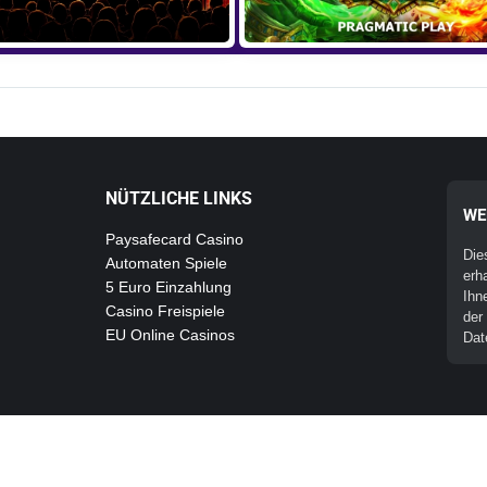
NÜTZLICHE LINKS
WE
Paysafecard Casino
Die
Automaten Spiele
erh
5 Euro Einzahlung
Ihn
Casino Freispiele
der
EU Online Casinos
Dat