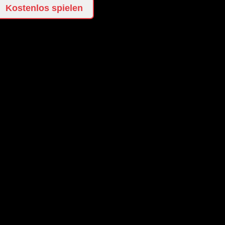
Kostenlos spielen