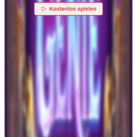
Kostenlos spielen