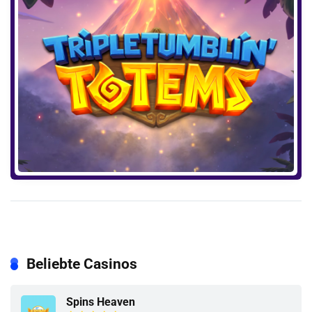
Beliebte Casinos
Spins Heaven