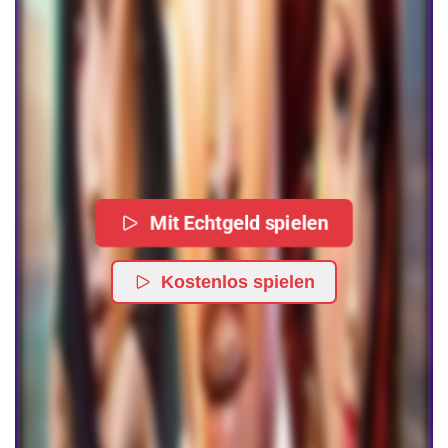
Mit Echtgeld spielen
Kostenlos spielen