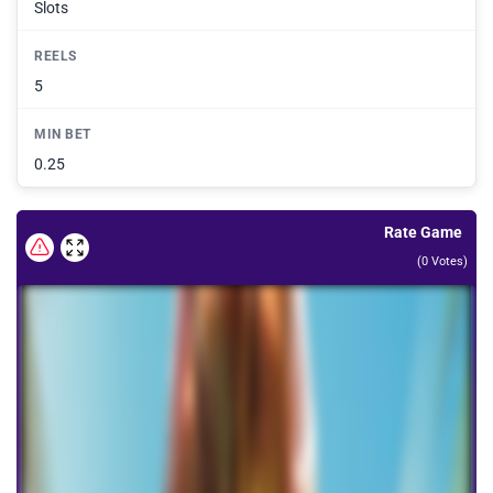
Slots
REELS
5
MIN BET
0.25
Rate Game
(
0
Votes)