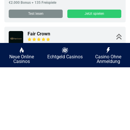
€2.000 Bonus + 135 Freispiele
Test lesen
Jetzt spielen
Fair Crown
€10.000 Einzahlungsbonus + 500 Freispiele
Neue Online
Echtgeld Casinos
Casino Ohne
Casinos
Anmeldung
Test lesen
Jetzt spielen
Tombriches
€2.000 Bonus + 200 Freispiele
Test lesen
Jetzt spielen