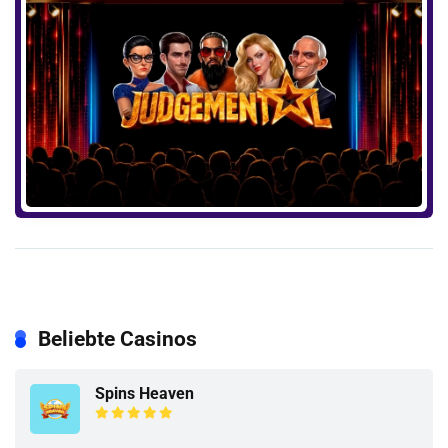
Beliebte Casinos
Spins Heaven