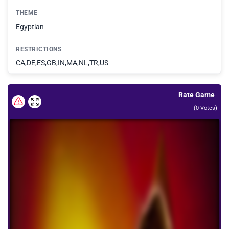
THEME
Egyptian
RESTRICTIONS
CA,DE,ES,GB,IN,MA,NL,TR,US
Rate Game
(
0
Votes)