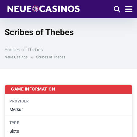
Scribes of Thebes
Scribes of Thebes
Neue Casinos
»
Scribes of Thebes
GAME INFORMATION
PROVIDER
Merkur
TYPE
Slots