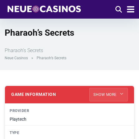
Pharaoh’s Secrets
Pharaoh’s Secrets
Neue Casinos
»
Pharaoh’s Secrets
GAME INFORMATION
SHOW MORE
PROVIDER
Playtech
TYPE