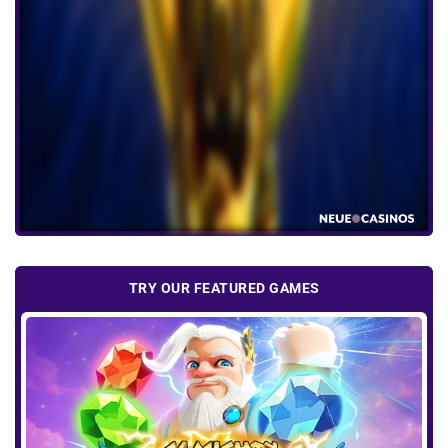
TRY OUR FEATURED GAMES