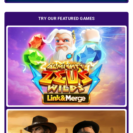
TRY OUR FEATURED GAMES