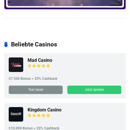
Beliebte Casinos
Mad Casino
€7.500 Bonus + 20% Cashback
Test lesen
Jetzt spielen
Kingdom Casino
€10.000 Bonus + 20% Cashback